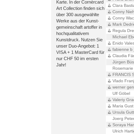
Karte. In der Cornèrcard
Clara Basti
Art Collection finden sich
Conny Nieh
über 300 ausgewählte
Conny Wac
Werke aus der Kunst-
Mark Dedri
gemeinschaft artoffer in
Regula Dre
hochqualitativem
Michael Eb
Kunstdruck. Nutzen Sie
Enido Vale
unser Duo-Angebot: 1
fabienne b j
VISA + 1 MasterCard für
Claudia Fä
nur CHF 50 im ersten
Jürgen Büs
Jahr!
Rosemarie F
FRANCIS SI
Vlado Franj
werner gen
Ulf Göbel
Valeriy Gra
Maria Gust
Ursula Gutt
Joerg Pete
Soraya Ham
Ulrich Harti