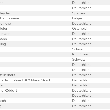
nn
Deutschland
Deutschland
Heyder
Spanien
e Handsaeme
Belgien
odinova
Deutschland
Hofer
Österreich
ofmann
Deutschland
mann
Deutschland
nung
Deutschland
Schweiz
Rumänien
Schweiz
Deutschland
Deutschland
feuerborn
Deutschland
ts Jacqueline Ditt & Mario Strack
Deutschland
sen
Deutschland
ns-Röbbert
Deutschland
Deutschland
bsch
Deutschland
g
Deutschland