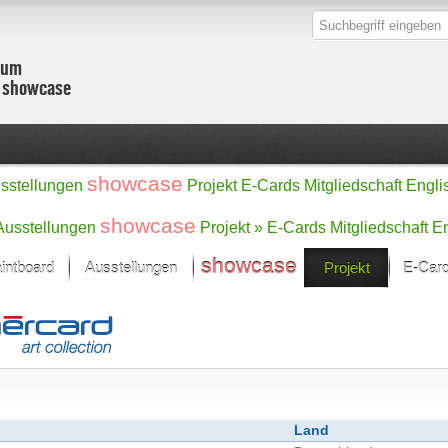
zum
r showcase
showcase
sstellungen
Projekt
E-Cards
Mitgliedschaft
Engli
showcase
Ausstellungen
Projekt »
E-Cards
Mitgliedschaft
En
showcase
intboard
Ausstellungen
Projekt
E-Car
Kunst Raum
Kategorien
onat im Fokus
Ein Künstlerförde
Malerei
Werke
Skulptur/Plastik
Zeichnung
sicht
Digital Art
e
Grafik
– Auswahl
Land
Fotografie
erke