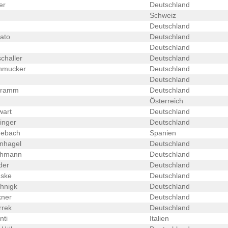
er
Deutschland
Schweiz
Deutschland
ato
Deutschland
Deutschland
schaller
Deutschland
hmucker
Deutschland
Deutschland
hramm
Deutschland
Österreich
wart
Deutschland
inger
Deutschland
nebach
Spanien
rnhagel
Deutschland
ehmann
Deutschland
der
Deutschland
ske
Deutschland
hnigk
Deutschland
kner
Deutschland
rrek
Deutschland
nti
Italien