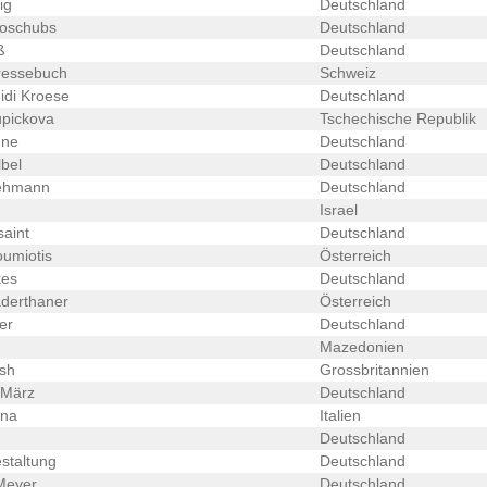
ig
Deutschland
oschubs
Deutschland
ß
Deutschland
ressebuch
Schweiz
di Kroese
Deutschland
upickova
Tschechische Republik
hne
Deutschland
bel
Deutschland
ehmann
Deutschland
Israel
aint
Deutschland
oumiotis
Österreich
kes
Deutschland
derthaner
Österreich
er
Deutschland
Mazedonien
sh
Grossbritannien
 März
Deutschland
ina
Italien
Deutschland
staltung
Deutschland
Meyer
Deutschland