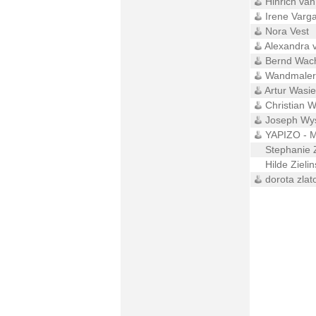
Hinrich van
Irene Varg
Nora Vest
Alexandra 
Bernd Wach
Wandmaler
Artur Wasie
Christian W
Joseph Wy
YAPIZO - M
Stephanie Z
Hilde Zielin
dorota zlat