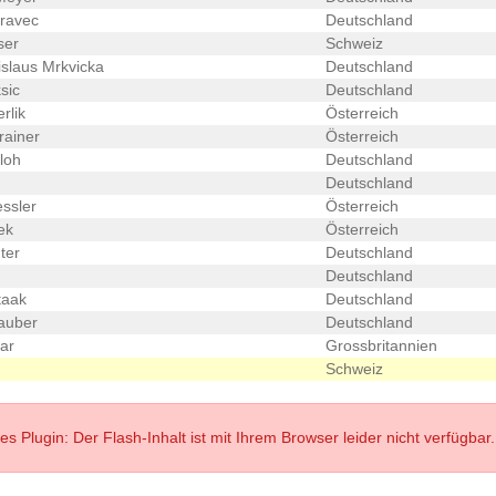
ravec
Deutschland
ser
Schweiz
slaus Mrkvicka
Deutschland
sic
Deutschland
rlik
Österreich
rainer
Österreich
loh
Deutschland
Deutschland
ssler
Österreich
ek
Österreich
ter
Deutschland
Deutschland
taak
Deutschland
auber
Deutschland
ar
Grossbritannien
Schweiz
s Plugin: Der Flash-Inhalt ist mit Ihrem Browser leider nicht verfügbar.