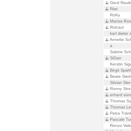
Gerd Reutt
Riwi
RoKu
Marisa Ros
Rotraut
karl dieter 
Annette Sc
a
Sabine Sc
SiGan
Kerstin Sig
Birgit Spahl
Beate Stei
Silvian Ste
Ronny Str
erhard sün
Thomas Su
Thomas Le
Petra Trän
Pascale Tu
Renzo Vale