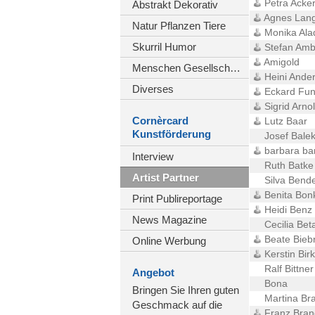
Petra Acke
Abstrakt Dekorativ
Agnes Lan
Natur Pflanzen Tiere
Monika Ala
Skurril Humor
Stefan Amb
Amigold
Menschen Gesellschaft
Heini Ande
Diverses
Eckard Fun
Sigrid Arnol
Cornèrcard
Lutz Baar
Kunstförderung
Josef Bale
barbara ba
Interview
Ruth Batke
Artist Partner
Silva Bend
Benita Bon
Print Publireportage
Heidi Benz
News Magazine
Cecilia Bet
Beate Biebr
Online Werbung
Kerstin Birk
Ralf Bittner
Angebot
Bona
Bringen Sie Ihren guten
Martina Br
Geschmack auf die
Franz Bran