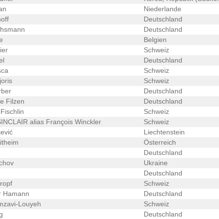
an
Niederlande
off
Deutschland
hsmann
Deutschland
e
Belgien
ier
Schweiz
el
Deutschland
sca
Schweiz
oris
Schweiz
rber
Deutschland
e Filzen
Deutschland
ischlin
Schweiz
NCLAIR alias François Winckler
Schweiz
ević
Liechtenstein
itheim
Österreich
Deutschland
chov
Ukraine
Deutschland
ropf
Schweiz
r Hamann
Deutschland
zavi-Louyeh
Schweiz
g
Deutschland