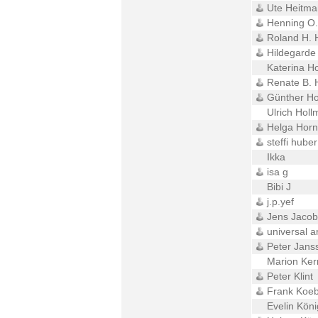
Ute Heitma
Henning O.
Roland H. 
Hildegard
Katerina H
Renate B. 
Günther H
Ulrich Holl
Helga Hor
steffi huber
Ikka
isa g
Bibi J
j.p.yef
Jens Jacob
universal ar
Peter Jans
Marion Ker
Peter Klint
Frank Koe
Evelin Köni