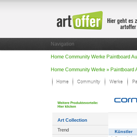
Hier geht es 
artoffe
Navigation
Home
Community
Werke
Paintboard
Au
Home
Community
Werke »
Paintboard
Home
Community
Werke
Pa
Showcase
Der letzte M
Weitere Produktevorteile:
Hier klicken
Alle Fokus-
Standard-An
Art Collection
Fokus-Werk
Trend
Neue Werke 
Künstler
Alle neuen W