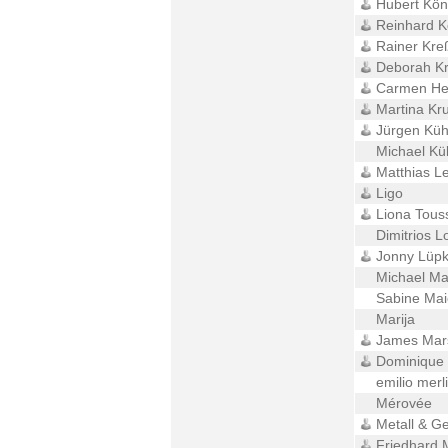
Hubert Kön
Reinhard K
Rainer Kre
Deborah K
Carmen Hei
Martina Kr
Jürgen Kü
Michael Kül
Matthias L
Ligo
Liona Touss
Dimitrios L
Jonny Lüp
Michael Ma
Sabine Mai
Marija
James Mar
Dominique
emilio merl
Mérovée
Metall & Ge
Friedhard 