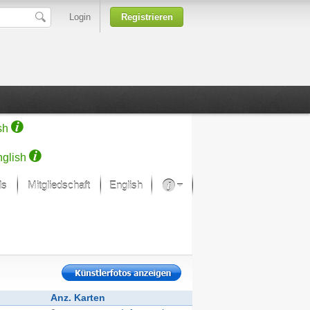
Login
Registrieren
sh
glish
ds
Mitgliedschaft
English
Über unsere Leidenschaft
rprojekt von Samsung
Kunsthäuser
Anz. Karten