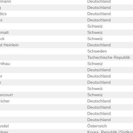
rmann
Deutschland
g
Deutschland
dics
Deutschland
s
Deutschland
Schweiz
rmatt
Schweiz
ck
Schweiz
d Heinlein
Deutschland
Schweden
k
Tschechische Republik
nthau
Schweiz
Deutschland
er
Deutschland
k
Deutschland
Schweiz
ancourt
Schweiz
icher
Deutschland
Deutschland
Deutschland
Deutschland
andel
Österreich
dner
Korea, Republik (Südko