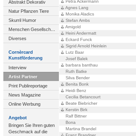
Petra Ackermann
Abstrakt Dekorativ
Agnes Lang
Natur Pflanzen Tiere
Monika Aladics
Skurril Humor
Stefan Ambs
Amigold
Menschen Gesellschaft
Heini Andermatt
Diverses
Eckard Funck
Sigrid Arnold Heinlein
Cornèrcard
Lutz Baar
Kunstförderung
Josef Balek
barbara banthau
Interview
Ruth Batke
Artist Partner
Silva Bender
Benita Bonk
Print Publireportage
Heidi Benz
News Magazine
Cecilia Betancourt
Beate Biebricher
Online Werbung
Kerstin Birk
Ralf Bittner
Angebot
Bona
Bringen Sie Ihren guten
Martina Brandel
Geschmack auf die
Franz Brandner