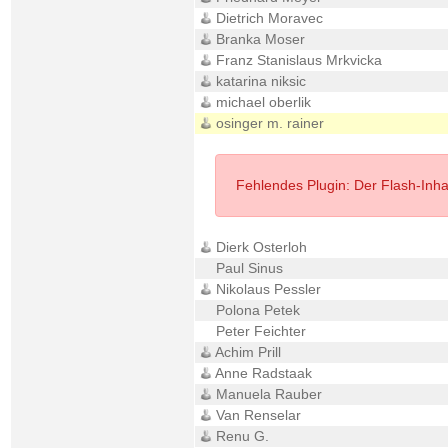
Dietrich Moravec
Branka Moser
Franz Stanislaus Mrkvicka
katarina niksic
michael oberlik
osinger m. rainer
Fehlendes Plugin: Der Flash-Inhalt
Dierk Osterloh
Paul Sinus
Nikolaus Pessler
Polona Petek
Peter Feichter
Achim Prill
Anne Radstaak
Manuela Rauber
Van Renselar
Renu G.