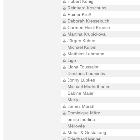
Hubert König
Reinhard Koschubs
Rainer Kreß
Deborah Kressebuch
Carmen Heidi Kroese
Martina Krupickova
Jürgen Kühne
Michael Külbel
Matthias Lehmann
Ligo
Liona Toussaint
Dimitrios Loumiotis
Jonny Lüpkes
Michael Maderthaner
Sabine Maier
Marija
James Marsh
Dominique März
emilio merlina
Mérovée
Metall & Gestaltung
Friedhard Meyer