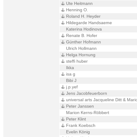
Ute Heitmann
Henning O.
Roland H. Heyder
Hildegarde Handsaeme
Katerina Hodinova
Renate B. Hofer
Günther Hofmann
Ulrich Hollmann
Helga Hornung
steffi huber
Ikka
isa g
Bibi J
j.p.yef
Jens Jacobfeuerborn
universal arts Jacqueline Ditt & Mari
Peter Janssen
Marion Kerns-Röbbert
Peter Klint
Frank Koebsch
Evelin König