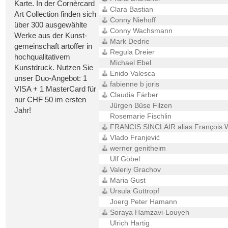
Karte. In der Cornèrcard
Clara Bastian
Art Collection finden sich
Conny Niehoff
über 300 ausgewählte
Conny Wachsmann
Werke aus der Kunst-
Mark Dedrie
gemeinschaft artoffer in
Regula Dreier
hochqualitativem
Michael Ebel
Kunstdruck. Nutzen Sie
Enido Valesca
unser Duo-Angebot: 1
fabienne b joris
VISA + 1 MasterCard für
Claudia Färber
nur CHF 50 im ersten
Jürgen Büse Filzen
Jahr!
Rosemarie Fischlin
FRANCIS SINCLAIR alias François W
Vlado Franjević
werner genitheim
Ulf Göbel
Valeriy Grachov
Maria Gust
Ursula Guttropf
Joerg Peter Hamann
Soraya Hamzavi-Louyeh
Ulrich Hartig