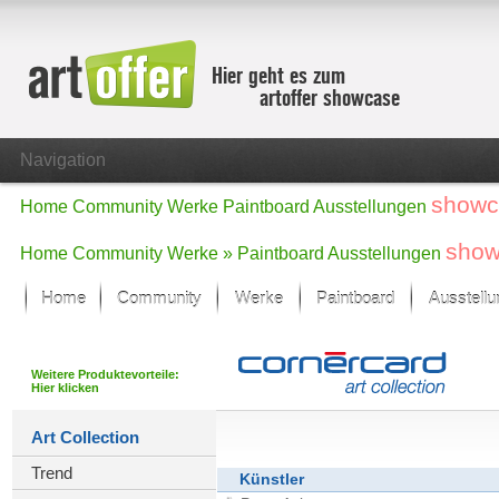
Hier geht es zum
artoffer showcase
Navigation
showc
Home
Community
Werke
Paintboard
Ausstellungen
show
Home
Community
Werke »
Paintboard
Ausstellungen
Home
Community
Werke
Paintboard
Ausstell
Showcase
Der letzte Monat im Fokus
Weitere Produktevorteile:
Hier klicken
Alle Fokus-Werke
Standard-Ansicht
Art Collection
Fokus-Werke
Trend
Neue Werke – Auswahl
Künstler
Alle neuen Werke