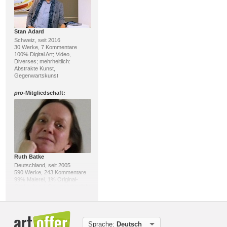
Stan Adard
Schweiz, seit 2016
30 Werke, 7 Kommentare
100% Digital Art; Video,
Diverses; mehrheitlich:
Abstrakte Kunst,
Gegenwartskunst
pro
-Mitgliedschaft:
Ruth Batke
Deutschland, seit 2005
590 Werke, 243 Kommentare
99% Malerei, 1% Original-
Grafik; Acryl, Oel; mehrheitlich:
Gegenwartskunst, Abstrakte
Kunst
pro
-Mitgliedschaft:
Sprache:
Deutsch