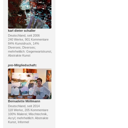
karl dieter schaller
Deutschland, seit 2006
240 Werke, 901 Kommentare
84% Kunstdruck, 14%
Diverses; Diverses;
mehrheitlich: Gegenwartskunst,
Abstrakte Kunst
pro
-Mitgliedschaft:
Bernadette Möllmann
Deutschland, seit 2014
118 Werke, 205 Kommentare
100% Malerei; Mischtechnik,
Acryl; mehrheitlich: Abstrakte
Kunst, Informel