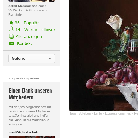
Artist Member
seit 2009
25 Werke
·
43 Kommentare
Rumänien
35
·
Populär
14
·
Werde Follower
Alle anzeigen
Kontakt
Galerie
Kooperationspartner
Einen Dank unseren
Mitgliedern
Mit der
pro
-Mitgliedschaft un-
terstützen unsere Mitglieder
Tags:
Stilleben
·
Ernte
·
Expressionismus
·
Re
artoffer
finanziell und helfen,
die Kunst in die Welt hinaus-
zutragen.
pro
-Mitgliedschaft: