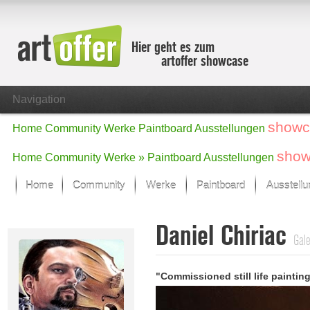
Hier geht es zum
artoffer showcase
Navigation
showc
Home
Community
Werke
Paintboard
Ausstellungen
show
Home
Community
Werke »
Paintboard
Ausstellungen
Home
Community
Werke
Paintboard
Ausstell
Showcase
Daniel Chiriac
Der letzte Monat im Fokus
Gale
Alle Fokus-Werke
Standard-Ansicht
"Commissioned still life paintin
Fokus-Werke
Neue Werke – Auswahl
Alle neuen Werke