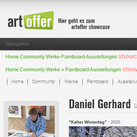
Hier geht es zum
artoffer showcase
Navigation
showc
Home
Community
Werke
Paintboard
Ausstellungen
show
Home
Community
Werke »
Paintboard
Ausstellungen
Home
Community
Werke
Paintboard
Ausstell
Showcase
Daniel Gerhard
Der letzte Monat im Fokus
G
Alle Fokus-Werke
Standard-Ansicht
"Kalter Wintertag"
·
2025
Fokus-Werke
Neue Werke – Auswahl
Alle neuen Werke