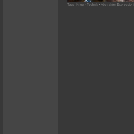
Tags:
Krieg
·
Technik
·
Abstrakter Expression