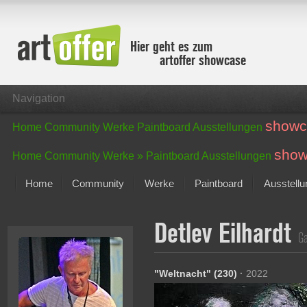
Hier geht es zum
artoffer showcase
Navigation
showc
Home
Community
Werke
Paintboard
Ausstellungen
show
Home
Community
Werke »
Paintboard
Ausstellungen
Home
Community
Werke
Paintboard
Ausstell
Showcase
Detlev Eilhardt
Der letzte Monat im Fokus
Ga
Alle Fokus-Werke
Standard-Ansicht
"Weltnacht" (230)
·
2022
Fokus-Werke
Neue Werke – Auswahl
Alle neuen Werke