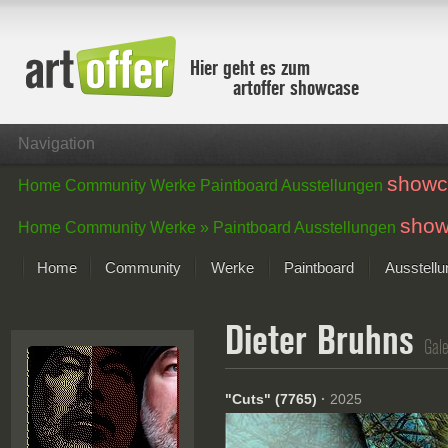
Hier geht es zum
artoffer showcase
Navigation
showc
Home
Community
Werke
Paintboard
Ausstellungen
show
Home
Community
Werke »
Paintboard
Ausstellungen
Home
Community
Werke
Paintboard
Ausstell
Showcase
Dieter Bruhns
Der letzte Monat im Fokus
Gale
Alle Fokus-Werke
Standard-Ansicht
"Cuts" (7765)
·
2025
Fokus-Werke
Neue Werke – Auswahl
Alle neuen Werke