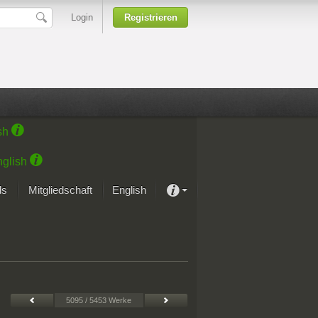
Login
Registrieren
sh
glish
ds
Mitgliedschaft
English
Über unsere Leidenschaft
rprojekt von Samsung
Kunsthäuser
5095 / 5453 Werke