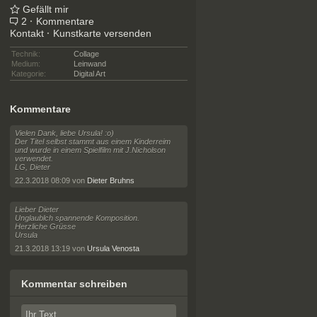
Gefällt mir
2
·
Kommentare
Kontakt
·
Kunstkarte versenden
Technik:
Collage
Medium:
Leinwand
Kategorie:
Digital Art
Kommentare
Vielen Dank, liebe Ursula! :o)
Der Titel selbst stammt aus einem Kinderreim
und wurde in einem Spielfilm mit J.Nicholson
verwendet.
LG, Dieter
22.3.2018 08:09 von
Dieter Bruhns
Lieber Dieter
Unglaublch spannende Komposition.
Herzliche Grüsse
Ursula
21.3.2018 13:19 von
Ursula Venosta
Kommentar schreiben