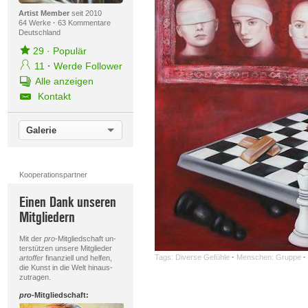
Artist Member
seit 2010
64 Werke
·
63 Kommentare
Deutschland
29
·
Populär
11
·
Werde Follower
Alle anzeigen
Kontakt
Galerie
Kooperationspartner
Einen Dank unseren
Mitgliedern
Mit der
pro
-Mitgliedschaft un-
terstützen unsere Mitglieder
Tags:
Diverse Gefühle
·
Menschen: Gruppe
·
artoffer
finanziell und helfen,
die Kunst in die Welt hinaus-
zutragen.
pro
-Mitgliedschaft: