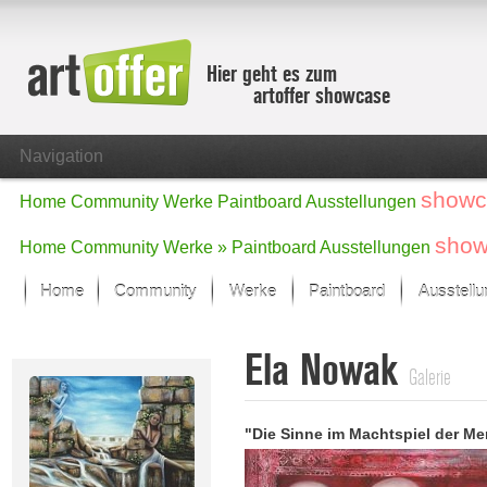
Hier geht es zum
artoffer showcase
Navigation
showc
Home
Community
Werke
Paintboard
Ausstellungen
show
Home
Community
Werke »
Paintboard
Ausstellungen
Home
Community
Werke
Paintboard
Ausstell
Showcase
Ela Nowak
Der letzte Monat im Fokus
Galerie
Alle Fokus-Werke
Standard-Ansicht
"Die Sinne im Machtspiel der Me
Fokus-Werke
Neue Werke – Auswahl
Alle neuen Werke