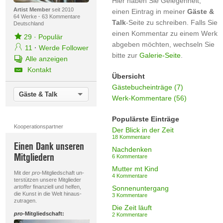
Hier haben Sie Gelegenheit,
Artist Member
seit 2010
einen Eintrag in meiner
Gäste &
64 Werke
·
63 Kommentare
Talk
-Seite zu schreiben. Falls Sie
Deutschland
einen Kommentar zu einem Werk
29
·
Populär
abgeben möchten, wechseln Sie
11
·
Werde Follower
bitte zur
Galerie-Seite
.
Alle anzeigen
Kontakt
Übersicht
Gästebucheinträge (7)
Gäste & Talk
Werk-Kommentare (56)
Populärste Einträge
Kooperationspartner
Der Blick in der Zeit
18 Kommentare
Einen Dank unseren
Nachdenken
Mitgliedern
6 Kommentare
Mutter mt Kind
Mit der
pro
-Mitgliedschaft un-
4 Kommentare
terstützen unsere Mitglieder
artoffer
finanziell und helfen,
Sonnenuntergang
die Kunst in die Welt hinaus-
3 Kommentare
zutragen.
Die Zeit läuft
pro
-Mitgliedschaft:
2 Kommentare