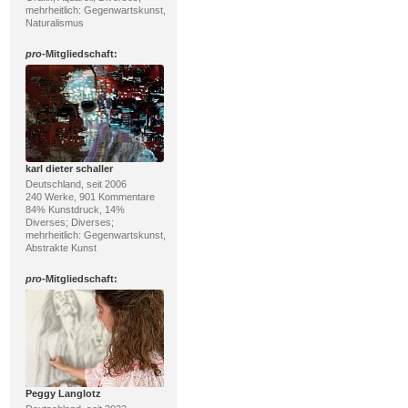
mehrheitlich: Gegenwartskunst,
Naturalismus
pro
-Mitgliedschaft:
karl dieter schaller
Deutschland, seit 2006
240 Werke, 901 Kommentare
84% Kunstdruck, 14%
Diverses; Diverses;
mehrheitlich: Gegenwartskunst,
Abstrakte Kunst
pro
-Mitgliedschaft:
Peggy Langlotz