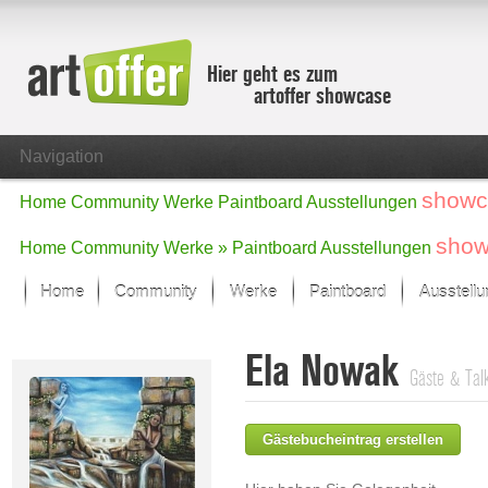
Hier geht es zum
artoffer showcase
Navigation
showc
Home
Community
Werke
Paintboard
Ausstellungen
show
Home
Community
Werke »
Paintboard
Ausstellungen
Home
Community
Werke
Paintboard
Ausstell
Showcase
Ela Nowak
Der letzte Monat im Fokus
Gäste & Tal
Alle Fokus-Werke
Standard-Ansicht
Gästebucheintrag erstellen
Fokus-Werke
Neue Werke – Auswahl
Alle neuen Werke