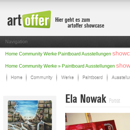
Hier geht es zum
artoffer showcase
Navigation
showc
Home
Community
Werke
Paintboard
Ausstellungen
show
Home
Community
Werke »
Paintboard
Ausstellungen
Home
Community
Werke
Paintboard
Ausstell
Showcase
Ela Nowak
Der letzte Monat im Fokus
Porträt
Alle Fokus-Werke
Standard-Ansicht
Fokus-Werke
Neue Werke – Auswahl
Alle neuen Werke