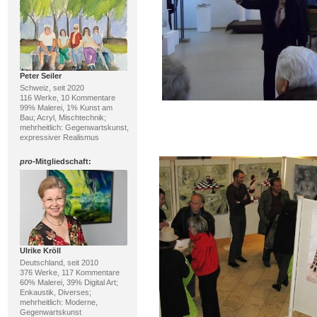
Peter Seiler
Schweiz, seit 2020
116 Werke, 10 Kommentare
99% Malerei, 1% Kunst am
Bau; Acryl, Mischtechnik;
mehrheitlich: Gegenwartskunst,
expressiver Realismus
pro
-Mitgliedschaft:
Ulrike Kröll
Deutschland, seit 2010
376 Werke, 117 Kommentare
60% Malerei, 39% Digital Art;
Enkaustik, Diverses;
mehrheitlich: Moderne,
Gegenwartskunst