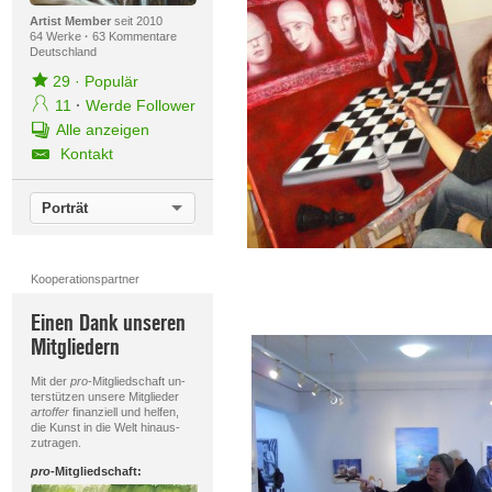
Artist Member
seit 2010
64 Werke
·
63 Kommentare
Deutschland
29
·
Populär
11
·
Werde Follower
Alle anzeigen
Kontakt
Porträt
Kooperationspartner
Einen Dank unseren
Mitgliedern
Mit der
pro
-Mitgliedschaft un-
terstützen unsere Mitglieder
artoffer
finanziell und helfen,
die Kunst in die Welt hinaus-
zutragen.
pro
-Mitgliedschaft: