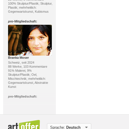
100% Skulptur/Plastik; Skulptur,
Plastik; mehrheitlich:
Gegenwartskunst, Kubismus
pro
-Mitgliedschaft:
Branka Moser
Schweiz, seit 2024
88 Werke, 103 Kommentare
91% Malerei, 9%
Skulptur/Plastik; Oel,
Mischtechnik; mehrheitlich:
Gegenwartskunst, Abstrakte
Kunst
pro
-Mitgliedschaft:
Sprache:
Deutsch