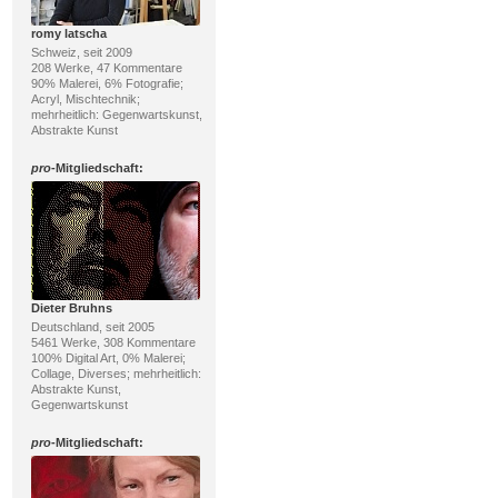
romy latscha
Schweiz, seit 2009
208 Werke, 47 Kommentare
90% Malerei, 6% Fotografie;
Acryl, Mischtechnik;
mehrheitlich: Gegenwartskunst,
Abstrakte Kunst
pro
-Mitgliedschaft:
Dieter Bruhns
Deutschland, seit 2005
5461 Werke, 308 Kommentare
100% Digital Art, 0% Malerei;
Collage, Diverses; mehrheitlich:
Abstrakte Kunst,
Gegenwartskunst
pro
-Mitgliedschaft: