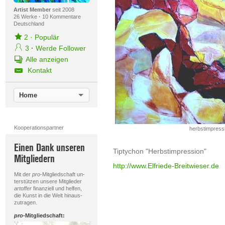
Artist Member
seit 2008
26 Werke
·
10 Kommentare
Deutschland
2
·
Populär
3
·
Werde Follower
Alle anzeigen
Kontakt
Home
Kooperationspartner
herbstimpress
Einen Dank unseren
Tiptychon "Herbstimpression"
Mitgliedern
http://www.Elfriede-Breitwieser.de
Mit der
pro
-Mitgliedschaft un-
terstützen unsere Mitglieder
artoffer
finanziell und helfen,
die Kunst in die Welt hinaus-
zutragen.
pro
-Mitgliedschaft: