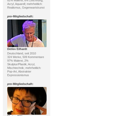
82% Malerei, 8% Zeichnung;
Acryl, Aquarell; mehrheitlich:
Realismus, Gegenwartskunst
pro
-Mitgliedschaft:
Detlev Eilhardt
Deutschland, seit 2010
324 Werke, 509 Kommentare
97% Malerei, 2%
Skulptur/Plastik; Acryl,
Mischtechnik; mehrheitlich:
Pop-Art, Abstrakter
Expressionismus
pro
-Mitgliedschaft: