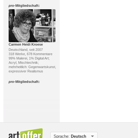
pro
-Mitgliedschaft:
Carmen Heidi Kroese
Deutschland, seit 2007
318 Werke, 678 Kommentare
99% Malerei, 1% Digital Art;
Acryl, Mischtechnik;
mehrheitlich: Gegenwartskunst,
expressiver Realismus
pro
-Mitgliedschaft:
Uwe Thill
Sprache:
Deutsch