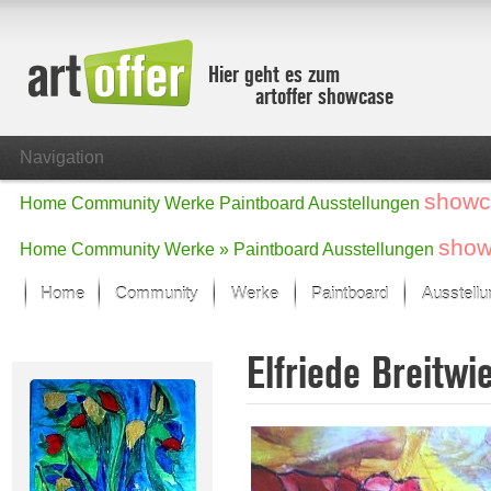
Hier geht es zum
artoffer showcase
Navigation
showc
Home
Community
Werke
Paintboard
Ausstellungen
show
Home
Community
Werke »
Paintboard
Ausstellungen
Home
Community
Werke
Paintboard
Ausstell
Showcase
Elfriede Breitwi
Der letzte Monat im Fokus
Alle Fokus-Werke
Standard-Ansicht
Fokus-Werke
Neue Werke – Auswahl
Alle neuen Werke