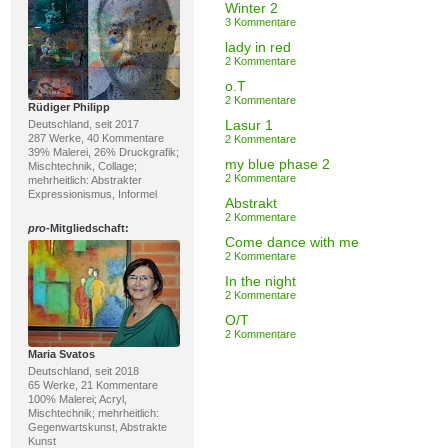
Winter 2
3 Kommentare
lady in red
2 Kommentare
o.T
2 Kommentare
Rüdiger Philipp
Lasur 1
Deutschland, seit 2017
287 Werke, 40 Kommentare
2 Kommentare
39% Malerei, 26% Druckgrafik;
my blue phase 2
Mischtechnik, Collage;
2 Kommentare
mehrheitlich: Abstrakter
Expressionismus, Informel
Abstrakt
2 Kommentare
pro
-Mitgliedschaft:
Come dance with me
2 Kommentare
In the night
2 Kommentare
O/T
2 Kommentare
Maria Svatos
Deutschland, seit 2018
65 Werke, 21 Kommentare
100% Malerei; Acryl,
Mischtechnik; mehrheitlich:
Gegenwartskunst, Abstrakte
Kunst