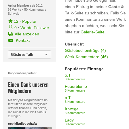
Hier haben Sie Gelegenheit,
Artist Member
seit 2012
einen Eintrag in meiner
Gäste &
66 Werke
·
50 Kommentare
Talk
-Seite zu schreiben. Falls Sie
Schweiz
einen Kommentar zu einem Werk
12
·
Populär
abgeben möchten, wechseln Sie
0
·
Werde Follower
bitte zur
Galerie-Seite
.
Alle anzeigen
Kontakt
Übersicht
Gästebucheinträge (4)
Gäste & Talk
Werk-Kommentare (46)
Populärste Einträge
Kooperationspartner
o.T
3 Kommentare
Einen Dank unseren
Feuerblume
Mitgliedern
3 Kommentare
o.T
Mit der
pro
-Mitgliedschaft un-
3 Kommentare
terstützen unsere Mitglieder
artoffer
finanziell und helfen,
Irrwege
die Kunst in die Welt hinaus-
3 Kommentare
zutragen.
Lady
pro
-Mitgliedschaft:
3 Kommentare