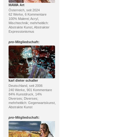
MAWA Art
Österreich, seit 2024
62 Werke, 6 Kommentare
100% Malerei; Acryl,
Mischtechnik; mehrheitlich:
Abstrakte Kunst, Abstrakter
Expressionismus
pro
-Mitgliedschaft:
karl dieter schaller
Deutschland, seit 2006
240 Werke, 901 Kommentare
84% Kunstdruck, 14%
Diverses; Diverses;
mehrheitlich: Gegenwartskunst,
Abstrakte Kunst
pro
-Mitgliedschaft: