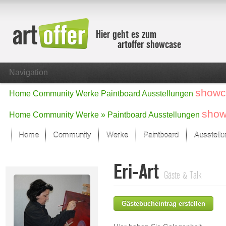
Hier geht es zum
artoffer showcase
Navigation
showc
Home
Community
Werke
Paintboard
Ausstellungen
show
Home
Community
Werke »
Paintboard
Ausstellungen
Home
Community
Werke
Paintboard
Ausstell
Showcase
Eri-Art
Der letzte Monat im Fokus
Gäste & Talk
Alle Fokus-Werke
Standard-Ansicht
Gästebucheintrag erstellen
Fokus-Werke
Neue Werke – Auswahl
Alle neuen Werke