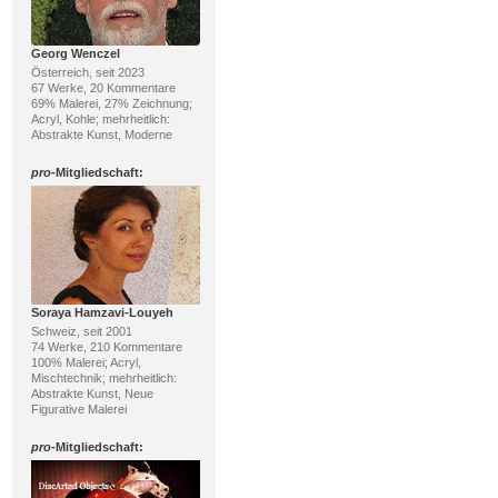
Georg Wenczel
Österreich, seit 2023
67 Werke, 20 Kommentare
69% Malerei, 27% Zeichnung;
Acryl, Kohle; mehrheitlich:
Abstrakte Kunst, Moderne
pro
-Mitgliedschaft:
Soraya Hamzavi-Louyeh
Schweiz, seit 2001
74 Werke, 210 Kommentare
100% Malerei; Acryl,
Mischtechnik; mehrheitlich:
Abstrakte Kunst, Neue
Figurative Malerei
pro
-Mitgliedschaft: