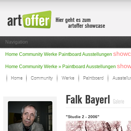
Hier geht es zum
artoffer showcase
Navigation
showc
Home
Community
Werke
Paintboard
Ausstellungen
show
Home
Community
Werke »
Paintboard
Ausstellungen
Home
Community
Werke
Paintboard
Ausstell
Showcase
Falk Bayerl
Der letzte Monat im Fokus
Galerie
Alle Fokus-Werke
Standard-Ansicht
"Studie 2 - 2006"
Fokus-Werke
Neue Werke – Auswahl
Alle neuen Werke