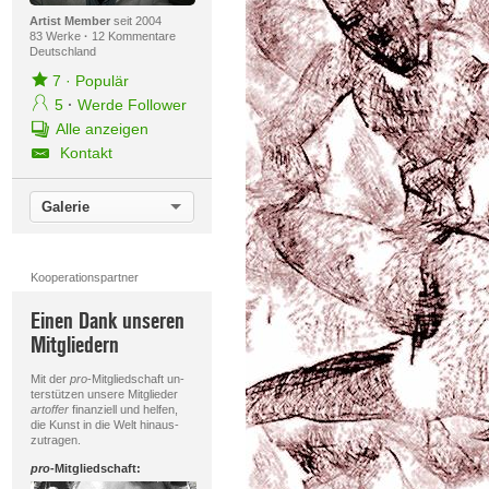
Artist Member
seit 2004
83 Werke
·
12 Kommentare
Deutschland
7
·
Populär
5
·
Werde Follower
Alle anzeigen
Kontakt
Galerie
Kooperationspartner
Einen Dank unseren
Mitgliedern
Mit der
pro
-Mitgliedschaft un-
terstützen unsere Mitglieder
artoffer
finanziell und helfen,
die Kunst in die Welt hinaus-
zutragen.
pro
-Mitgliedschaft: