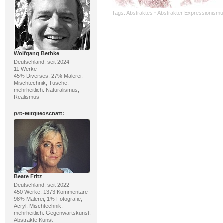
Tags:
Abstraktes
·
Abstrakter Expressionism
Wolfgang Bethke
Deutschland, seit 2024
11 Werke
45% Diverses, 27% Malerei;
Mischtechnik, Tusche;
mehrheitlich: Naturalismus,
Realismus
pro
-Mitgliedschaft:
Beate Fritz
Deutschland, seit 2022
450 Werke, 1373 Kommentare
98% Malerei, 1% Fotografie;
Acryl, Mischtechnik;
mehrheitlich: Gegenwartskunst,
Abstrakte Kunst