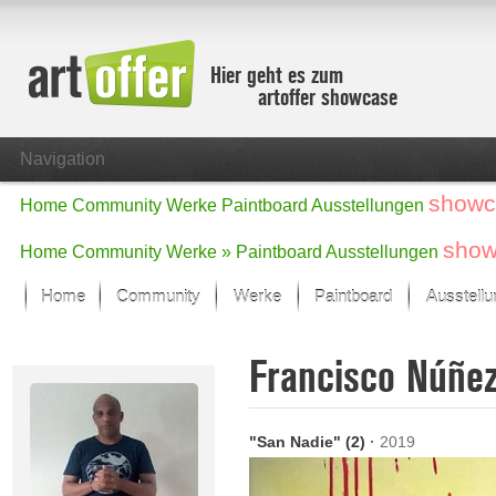
Hier geht es zum
artoffer showcase
Navigation
showc
Home
Community
Werke
Paintboard
Ausstellungen
show
Home
Community
Werke »
Paintboard
Ausstellungen
Home
Community
Werke
Paintboard
Ausstell
Showcase
Francisco Núñe
Der letzte Monat im Fokus
Alle Fokus-Werke
Standard-Ansicht
"San Nadie" (2)
·
2019
Fokus-Werke
Neue Werke – Auswahl
Alle neuen Werke