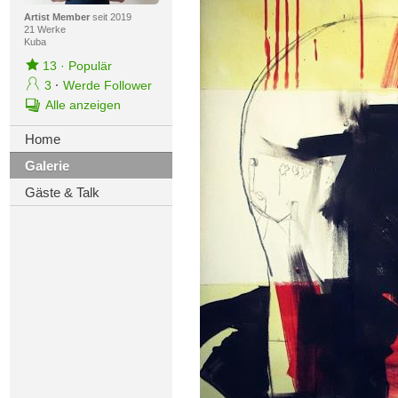
Artist Member
seit 2019
21 Werke
Kuba
13
·
Populär
3
·
Werde Follower
Alle anzeigen
Home
Galerie
Gäste & Talk