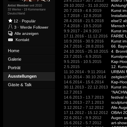
29.4.2023 - 30.7.2023
else!3 
29.10.2022 - 31.10.2022
Achtung!
Artist Member
seit 2010
33 Werke
·
19 Kommentare
20.7.2019 - 4.8.2019
Kunst im
Deutschland
1.7.2018 - 12.8.2018
Installat
28.4.2018 - 21.5.2018
else!2 a
12
·
Populär
7.4.2018 - 19.5.2018
Mensch G
3
·
Werde Follower
9.9.2017 - 24.9.2017
Kunst im
Alle anzeigen
17.11.2016 - 11.12.2016
FARBE 
Kontakt
10.9.2016 - 30.9.2016
Kunst im
24.7.2016 - 28.8.2016
66. Bayr
Home
24.10.2015 - 25.10.2015
4. Bronn
23.7.2015 - 6.9.2015
Kunstpre
Galerie
9.5.2015 - 10.5.2015
Kap-Hoo
2.5.2015
12. Kuns
Porträt
11.10.2014 - 9.11.2014
URBAN M
Ausstellungen
1.10.2014 - 30.10.2014
zeitglei
14.6.2014 - 15.6.2014
Kap-Hoor
Gäste & Talk
30.11.2013 - 22.12.2013
Kunst im
12.7.2013
“NACHWU
14.6.2013 - 13.7.2013
festival
20.1.2013 - 27.1.2013
sculptur
3.12.2012 - 7.12.2012
Alle Auge
17.11.2012 - 15.12.2012
OBArt 20
22.6.2012 - 9.9.2012
Augen au
15.6.2012 - 5.7.2012
art-show