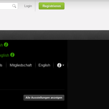
Login
Registrieren
sh
glish
ds
Mitgliedschaft
English
Über unsere Leidenschaft
rprojekt von Samsung
Kunsthäuser
Alle Ausstellungen anzeigen