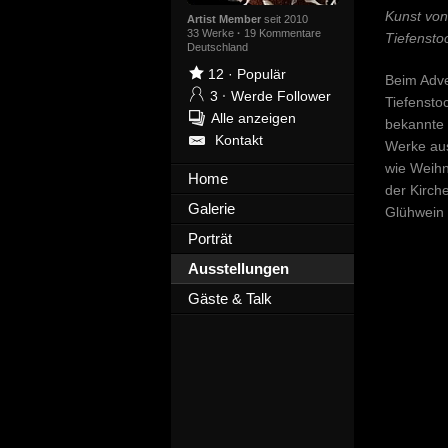
Kunst von
Artist Member
seit 2010
33 Werke
·
19 Kommentare
Tiefensto
Deutschland
12
·
Populär
Beim Adve
3
·
Werde Follower
Tiefensto
Alle anzeigen
bekannte 
Kontakt
Werke aus
wie Weihn
Home
der Kirch
Galerie
Glühwein 
Porträt
Ausstellungen
Gäste & Talk