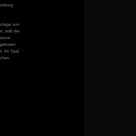
henburg
anlage von
, sellt der
 seine
ngeboten
t. Im Saal
uchen,