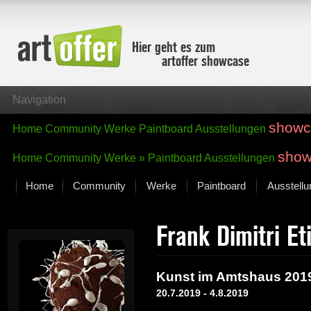
Hier geht es zum
artoffer showcase
Navigation
showc
Home
Community
Werke
Paintboard
Ausstellungen
show
Home
Community
Werke »
Paintboard
Ausstellungen
Home
Community
Werke
Paintboard
Ausstell
Showcase
Frank Dimitri E
Der letzte Monat im Fokus
Alle Fokus-Werke
Standard-Ansicht
Kunst im Amtshaus 201
Fokus-Werke
20.7.2019 - 4.8.2019
Neue Werke – Auswahl
Alle neuen Werke