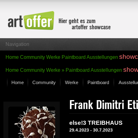
Hier geht es zum
artoffer showcase
Navigation
showc
Home
Community
Werke
Paintboard
Ausstellungen
show
Home
Community
Werke »
Paintboard
Ausstellungen
Home
Community
Werke
Paintboard
Ausstell
Showcase
Frank Dimitri E
Der letzte Monat im Fokus
Alle Fokus-Werke
Standard-Ansicht
else!3 TREIBHAUS
Fokus-Werke
29.4.2023 - 30.7.2023
Neue Werke – Auswahl
Alle neuen Werke