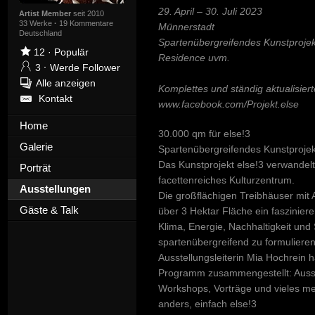
29. April – 30. Juli 2023
Artist Member
seit 2010
33 Werke
·
19 Kommentare
Münnerstadt
Deutschland
Spartenübergreifendes Kunstprojek
12
·
Populär
Residence uvm.
3
·
Werde Follower
Alle anzeigen
Komplettes und ständig aktualisier
Kontakt
www.facebook.com/Projekt.else
Home
30.000 qm für else!3
Galerie
Spartenübergreifendes Kunstproje
Das Kunstprojekt else!3 verwandelt
Porträt
facettenreiches Kulturzentrum.
Ausstellungen
Die großflächigen Treibhäuser mit 
Gäste & Talk
über 3 Hektar Fläche ein faszini
Klima, Energie, Nachhaltigkeit und
spartenübergreifend zu formulieren
Ausstellungsleiterin Mia Hochrein 
Programm zusammengestellt: Ausstel
Workshops, Vorträge und vieles me
anders, einfach else!3