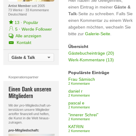
Hier haben Sie Gelegenheit,
Artist Member
seit 2005
einen Eintrag in meiner
Gäste &
73 Werke
·
33 Kommentare
Talk
-Seite zu schreiben. Falls Sie
Deutschland
einen Kommentar zu einem Werk
13
·
Populär
abgeben möchten, wechseln Sie
5
·
Werde Follower
bitte zur
Galerie-Seite
.
Alle anzeigen
Kontakt
Übersicht
Gästebucheinträge (20)
Gäste & Talk
Werk-Kommentare (13)
Populärste Einträge
Kooperationspartner
Frau Sämisch
2 Kommentare
Einen Dank unseren
daniel r
Mitgliedern
2 Kommentare
pascal e
Mit der
pro
-Mitgliedschaft un-
2 Kommentare
terstützen unsere Mitglieder
artoffer
finanziell und helfen,
"innerer Schrei"
die Kunst in die Welt hinaus-
2 Kommentare
zutragen.
KATRIN
pro
-Mitgliedschaft:
2 Kommentare