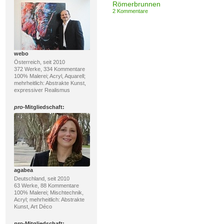
Römerbrunnen
2 Kommentare
webo
Österreich, seit 2010
372 Werke, 334 Kommentare
100% Malerei; Acryl, Aquarell;
mehrheitlich: Abstrakte Kunst,
expressiver Realismus
pro
-Mitgliedschaft:
agabea
Deutschland, seit 2010
63 Werke, 88 Kommentare
100% Malerei; Mischtechnik,
Acryl; mehrheitlich: Abstrakte
Kunst, Art Déco
pro
-Mitgliedschaft: