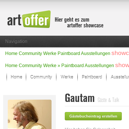
Hier geht es zum
artoffer showcase
Navigation
showc
Home
Community
Werke
Paintboard
Ausstellungen
show
Home
Community
Werke »
Paintboard
Ausstellungen
Home
Community
Werke
Paintboard
Ausstell
Showcase
Gautam
Der letzte Monat im Fokus
Gäste & Talk
Alle Fokus-Werke
Standard-Ansicht
Gästebucheintrag erstellen
Fokus-Werke
Neue Werke – Auswahl
Alle neuen Werke