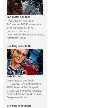
karl dieter schaller
Deutschland, seit 2006
240 Werke, 901 Kommentare
84% Kunstdruck, 14%
Diverses; Diverses;
mehrheitlich: Gegenwartskunst,
Abstrakte Kunst
pro
-Mitgliedschaft:
Nele Kugler
Deutschland, seit 2009
213 Werke, 321 Kommentare
100% Malerei, 0% Original-
Grafik; Mischtechnik, Collage;
mehrheitlich: Abstrakte Kunst,
Gegenwartskunst
pro
-Mitgliedschaft: