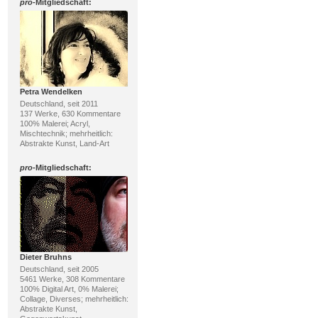
pro
-Mitgliedschaft:
Petra Wendelken
Deutschland, seit 2011
137 Werke, 630 Kommentare
100% Malerei; Acryl,
Mischtechnik; mehrheitlich:
Abstrakte Kunst, Land-Art
pro
-Mitgliedschaft:
Dieter Bruhns
Deutschland, seit 2005
5461 Werke, 308 Kommentare
100% Digital Art, 0% Malerei;
Collage, Diverses; mehrheitlich:
Abstrakte Kunst,