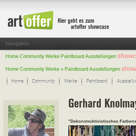
Hier geht es zum
artoffer showcase
Navigation
showc
Home
Community
Werke
Paintboard
Ausstellungen
show
Home
Community
Werke »
Paintboard
Ausstellungen
Home
Community
Werke
Paintboard
Ausstell
Showcase
Gerhard Knolma
Der letzte Monat im Fokus
Alle Fokus-Werke
Standard-Ansicht
"Dekonstruktivistisches Farbens
Fokus-Werke
Neue Werke – Auswahl
Alle neuen Werke