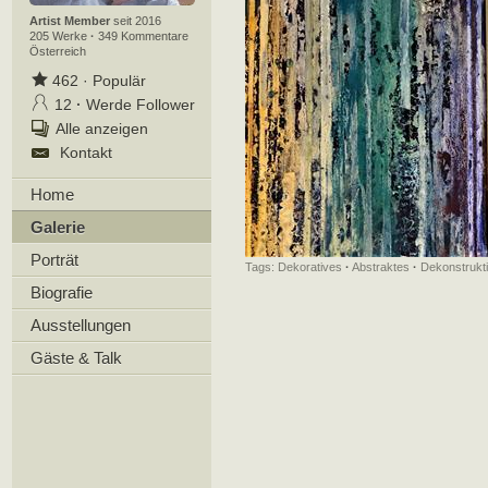
Artist Member
seit 2016
205 Werke
·
349 Kommentare
Österreich
462
·
Populär
12
·
Werde Follower
Alle anzeigen
Kontakt
Home
Galerie
Porträt
Tags:
Dekoratives
·
Abstraktes
·
Dekonstrukt
Biografie
Ausstellungen
Gäste & Talk