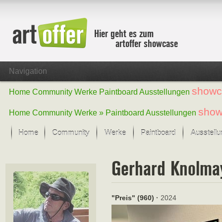
Hier geht es zum
artoffer showcase
Navigation
showc
Home
Community
Werke
Paintboard
Ausstellungen
show
Home
Community
Werke »
Paintboard
Ausstellungen
Home
Community
Werke
Paintboard
Ausstell
Showcase
Gerhard Knolma
Der letzte Monat im Fokus
Alle Fokus-Werke
Standard-Ansicht
"Preis" (960)
·
2024
Fokus-Werke
Neue Werke – Auswahl
Alle neuen Werke