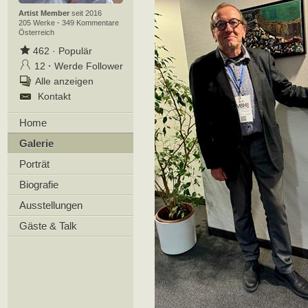
Artist Member
seit 2016
205 Werke
·
349 Kommentare
Österreich
462
·
Populär
12
·
Werde Follower
Alle anzeigen
Kontakt
Home
Galerie
Porträt
Biografie
Ausstellungen
Gäste & Talk