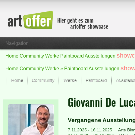
Hier geht es zum
artoffer showcase
Navigation
showc
Home
Community
Werke
Paintboard
Ausstellungen
show
Home
Community
Werke »
Paintboard
Ausstellungen
Home
Community
Werke
Paintboard
Ausstell
Showcase
Giovanni De Lu
Der letzte Monat im Fokus
Alle Fokus-Werke
Standard-Ansicht
Vergangene Ausstellun
Fokus-Werke
Neue Werke – Auswahl
7.11.2025 - 16.11.2025
Arte Bin
Alle neuen Werke