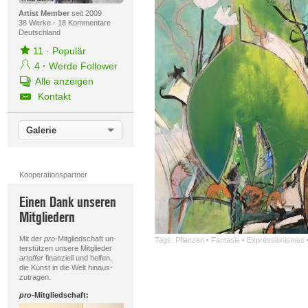
Artist Member
seit 2009
38 Werke
·
18 Kommentare
Deutschland
11
·
Populär
4
·
Werde Follower
Alle anzeigen
Kontakt
Galerie
Kooperationspartner
Einen Dank unseren
Mitgliedern
Mit der
pro
-Mitgliedschaft un-
Tags:
Pflanzen
·
Fantasie
·
Expressionismus
terstützen unsere Mitglieder
artoffer
finanziell und helfen,
die Kunst in die Welt hinaus-
zutragen.
pro
-Mitgliedschaft: