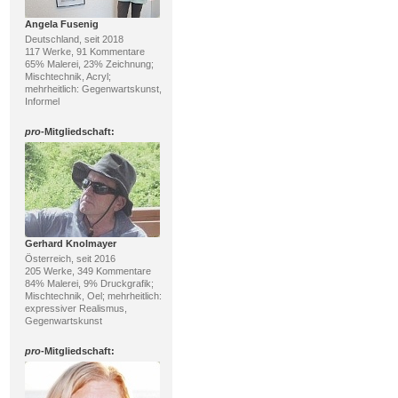
Angela Fusenig
Deutschland, seit 2018
117 Werke, 91 Kommentare
65% Malerei, 23% Zeichnung;
Mischtechnik, Acryl;
mehrheitlich: Gegenwartskunst,
Informel
pro
-Mitgliedschaft:
Gerhard Knolmayer
Österreich, seit 2016
205 Werke, 349 Kommentare
84% Malerei, 9% Druckgrafik;
Mischtechnik, Oel; mehrheitlich:
expressiver Realismus,
Gegenwartskunst
pro
-Mitgliedschaft: