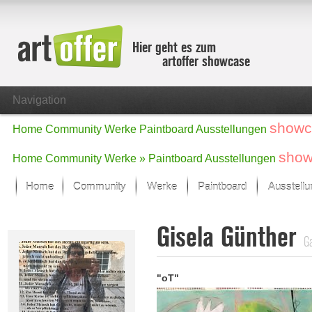
Hier geht es zum
artoffer showcase
Navigation
showc
Home
Community
Werke
Paintboard
Ausstellungen
show
Home
Community
Werke »
Paintboard
Ausstellungen
Home
Community
Werke
Paintboard
Ausstell
Showcase
Gisela Günther
Der letzte Monat im Fokus
Ga
Alle Fokus-Werke
Standard-Ansicht
"oT"
Fokus-Werke
Neue Werke – Auswahl
Alle neuen Werke