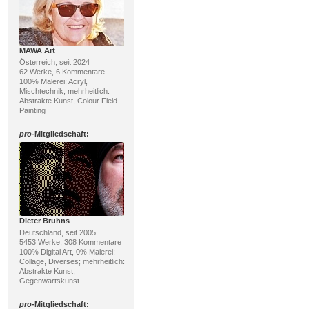
MAWA Art
Österreich, seit 2024
62 Werke, 6 Kommentare
100% Malerei; Acryl,
Mischtechnik; mehrheitlich:
Abstrakte Kunst, Colour Field
Painting
pro
-Mitgliedschaft:
Dieter Bruhns
Deutschland, seit 2005
5453 Werke, 308 Kommentare
100% Digital Art, 0% Malerei;
Collage, Diverses; mehrheitlich:
Abstrakte Kunst,
Gegenwartskunst
pro
-Mitgliedschaft: