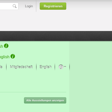
Login
Registrieren
sh
glish
ds
Mitgliedschaft
English
Über unsere Leidenschaft
rprojekt von Samsung
Kunsthäuser
Alle Ausstellungen anzeigen