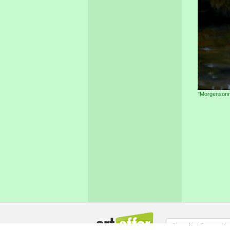
"Morgensonn
Sprache:
Deutsch