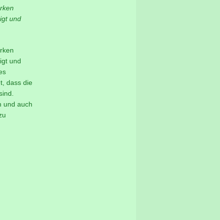
erken
igt und
erken
igt und
es
, dass die
sind.
n und auch
zu