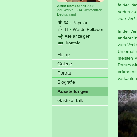
In der Ve
Artist Member
seit 2008
221 Werke
·
214 Kommentare
anderer i
Deutschland
zum Verka
64
·
Populär
11
·
Werde Follower
In der Ve
Alle anzeigen
anderer i
Kontakt
zum Verka
Unternehm
Home
meisten M
Galerie
Darum wir
erfahrene
Porträt
verkaufen
Biografie
Ausstellungen
Gäste & Talk