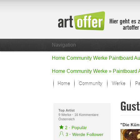
Hier geht es 
artoffe
Navigation
Home
Community
Werke
Paintboard
Au
Home
Community
Werke »
Paintboard
Home
Community
Werke
Pa
Showcase
Gust
Der letzte M
Alle Fokus-
Top Artist
9 Werke
·
16 Kommentare
Österreich
Standard-An
Fokus-Werk
2
·
Populär
Neue Werke 
3
·
Werde Follower
Alle neuen W