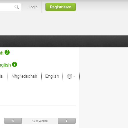
Login
Registrieren
sh
glish
ds
Mitgliedschaft
English
Über unsere Leidenschaft
rprojekt von Samsung
Kunsthäuser
·
1901
8 / 9 Werke