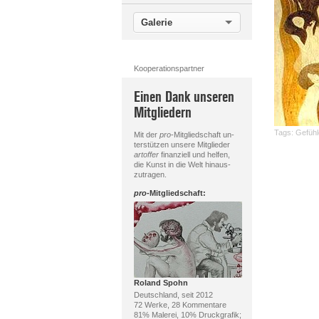
Galerie
Kooperationspartner
Einen Dank unseren
Mitgliedern
Tags:
Gefühl
Mit der
pro
-Mitgliedschaft un-
terstützen unsere Mitglieder
artoffer
finanziell und helfen,
die Kunst in die Welt hinaus-
zutragen.
pro
-Mitgliedschaft:
Roland Spohn
Deutschland, seit 2012
72 Werke, 28 Kommentare
81% Malerei, 10% Druckgrafik;