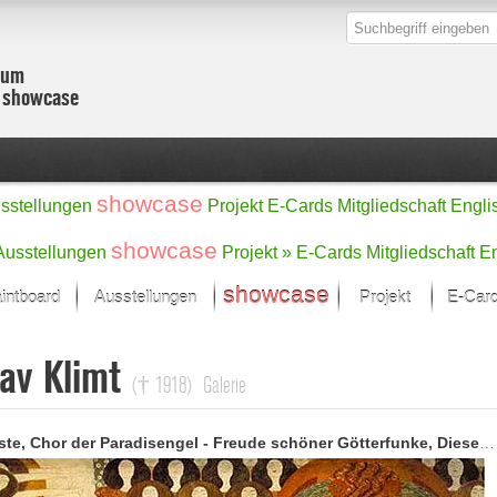
zum
r showcase
showcase
sstellungen
Projekt
E-Cards
Mitgliedschaft
Engli
showcase
Ausstellungen
Projekt »
E-Cards
Mitgliedschaft
En
showcase
intboard
Ausstellungen
Projekt
E-Car
Kunst Raum
Kategorien
av Klimt
onat im Fokus
Ein Künstlerförde
Malerei
(† 1918)
Galerie
Werke
Skulptur/Plastik
Zeichnung
sicht
Digital Art
"Die Künste, Chor der Paradisengel - Freude schöner Götterfunke, Diesen Kuss der ganzen Welt"
e
Grafik
– Auswahl
Fotografie
erke