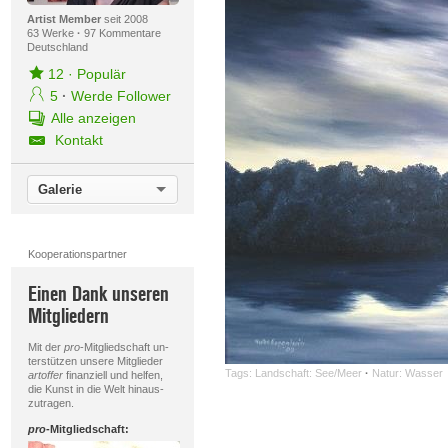
Artist Member
seit 2008
63 Werke
·
97 Kommentare
Deutschland
12
·
Populär
5
·
Werde Follower
Alle anzeigen
Kontakt
Galerie
Kooperationspartner
Einen Dank unseren
Mitgliedern
Mit der
pro
-Mitgliedschaft un-
terstützen unsere Mitglieder
Tags:
Landschaft: See/Meer
·
Natur: Wasser
artoffer
finanziell und helfen,
die Kunst in die Welt hinaus-
zutragen.
pro
-Mitgliedschaft: