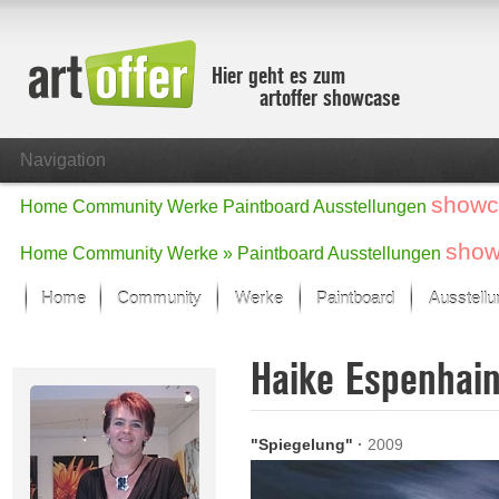
Hier geht es zum
artoffer showcase
Navigation
showc
Home
Community
Werke
Paintboard
Ausstellungen
show
Home
Community
Werke »
Paintboard
Ausstellungen
Home
Community
Werke
Paintboard
Ausstell
Showcase
Haike Espenhai
Der letzte Monat im Fokus
Alle Fokus-Werke
Standard-Ansicht
"Spiegelung"
·
2009
Fokus-Werke
Neue Werke – Auswahl
Alle neuen Werke