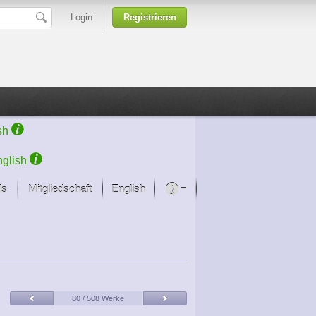
Login
Registrieren
sh
glish
ds
Mitgliedschaft
English
Über unsere Leidenschaft
rprojekt von Samsung
Kunsthäuser
80 / 508 Werke