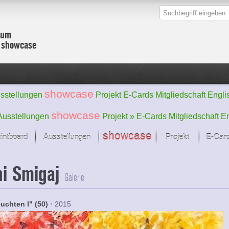
zum
r showcase
showcase
sstellungen
Projekt
E-Cards
Mitgliedschaft
Engli
showcase
Ausstellungen
Projekt »
E-Cards
Mitgliedschaft
En
showcase
intboard
Ausstellungen
Projekt
E-Car
Kunst Raum
Kategorien
i Smigaj
onat im Fokus
Ein Künstlerförde
Malerei
Galerie
Werke
Skulptur/Plastik
Zeichnung
sicht
Digital Art
uchten I" (50)
·
2015
e
Grafik
– Auswahl
Fotografie
erke