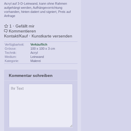
Acryl auf 3-D-Leinwand, kann ohne Rahmen
aufgehängt werden, Aufhängevorrichtung
vorhanden, hinten datiert und signiert, Preis auf
Anfrage
1
·
Gefällt mir
Kommentieren
Kontakt/Kauf
·
Kunstkarte versenden
Verfügbarkeit:
Verkäuflich
Grösse:
100 x 100 x 3 cm
Technik:
Acryl
Medium:
Leinwand
Kategorie:
Malerei
Kommentar schreiben