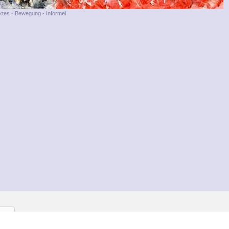
ktes
·
Bewegung
·
Informel