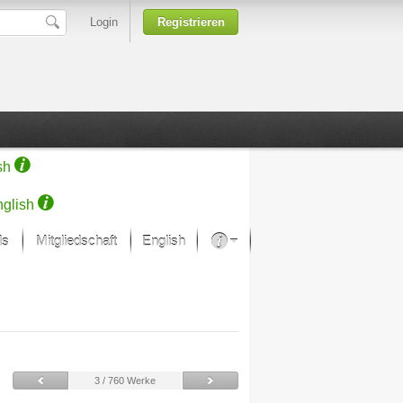
Login
Registrieren
sh
glish
ds
Mitgliedschaft
English
Über unsere Leidenschaft
rprojekt von Samsung
Kunsthäuser
3 / 760 Werke