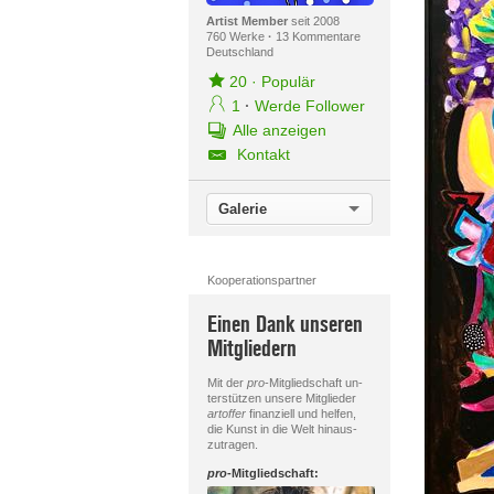
Artist Member
seit 2008
760 Werke
·
13 Kommentare
Deutschland
20
·
Populär
1
·
Werde Follower
Alle anzeigen
Kontakt
Galerie
Kooperationspartner
Einen Dank unseren
Mitgliedern
Mit der
pro
-Mitgliedschaft un-
terstützen unsere Mitglieder
artoffer
finanziell und helfen,
die Kunst in die Welt hinaus-
zutragen.
pro
-Mitgliedschaft: