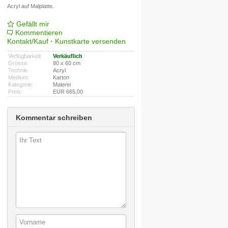
Acryl auf Malplatte.
Gefällt mir
Kommentieren
Kontakt/Kauf
·
Kunstkarte versenden
Verfügbarkeit:
Verkäuflich
Grösse:
80 x 60 cm
Technik:
Acryl
Medium:
Karton
Kategorie:
Malerei
Preis:
EUR 665,00
Kommentar schreiben