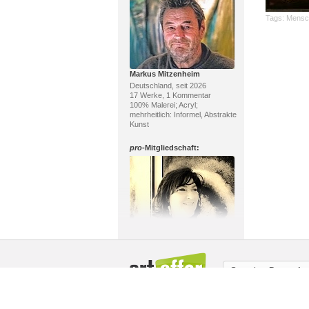
Tags:
Mensc
Markus Mitzenheim
Deutschland, seit 2026
17 Werke, 1 Kommentar
100% Malerei; Acryl;
mehrheitlich: Informel, Abstrakte
Kunst
pro
-Mitgliedschaft:
Petra Wendelken
Deutschland, seit 2011
137 Werke, 630 Kommentare
100% Malerei; Acryl,
Sprache:
Deutsch
Mischtechnik; mehrheitlich:
Abstrakte Kunst, Land-Art
Über uns / Impressum
Copyright
Mit
pro
-Mitgliedschaft: