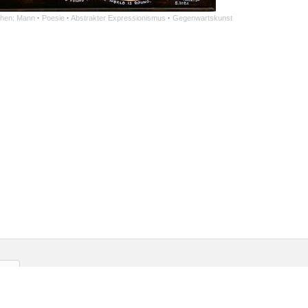
hen: Mann
·
Poesie
·
Abstrakter Expressionismus
·
Gegenwartskunst
gliedschaft
Kontakt