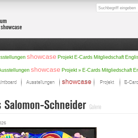
zum
r showcase
showcase
sstellungen
Projekt
E-Cards
Mitgliedschaft
Engli
showcase
Ausstellungen
Projekt »
E-Cards
Mitgliedschaft
En
showcase
intboard
Ausstellungen
Projekt
E-Car
Kunst Raum
Kategorien
s Salomon-Schneider
onat im Fokus
Ein Künstlerförde
Malerei
Galerie
Werke
Skulptur/Plastik
Zeichnung
sicht
Digital Art
026
e
Grafik
– Auswahl
Fotografie
erke