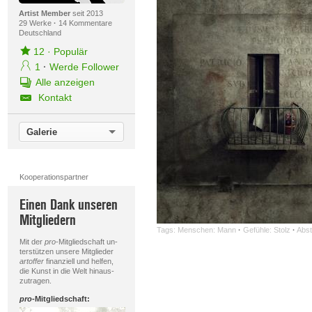
Artist Member
seit 2013
29 Werke
·
14 Kommentare
Deutschland
12
·
Populär
1
·
Werde Follower
Alle anzeigen
Kontakt
Galerie
Kooperationspartner
Einen Dank unseren
Mitgliedern
Tags:
Menschen: Mann
·
Gefühle: Stolz
·
Abst
Mit der
pro
-Mitgliedschaft un-
terstützen unsere Mitglieder
artoffer
finanziell und helfen,
die Kunst in die Welt hinaus-
zutragen.
pro
-Mitgliedschaft: