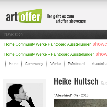
Hier geht es zum
artoffer showcase
Navigation
showc
Home
Community
Werke
Paintboard
Ausstellungen
show
Home
Community
Werke »
Paintboard
Ausstellungen
Home
Community
Werke
Paintboard
Ausstell
Showcase
Heike Hultsch
Der letzte Monat im Fokus
Gale
Alle Fokus-Werke
Standard-Ansicht
"Abschied" (4)
·
2013
Fokus-Werke
Neue Werke – Auswahl
Alle neuen Werke