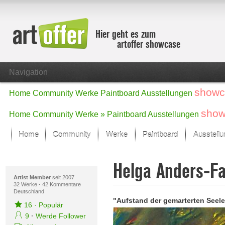
Hier geht es zum
artoffer showcase
Navigation
showc
Home
Community
Werke
Paintboard
Ausstellungen
show
Home
Community
Werke »
Paintboard
Ausstellungen
Home
Community
Werke
Paintboard
Ausstell
Showcase
Helga Anders-F
Der letzte Monat im Fokus
Alle Fokus-Werke
Artist Member
seit 2007
32 Werke
·
42 Kommentare
Deutschland
Standard-Ansicht
"Aufstand der gemarterten Seele
Fokus-Werke
16
·
Populär
Neue Werke – Auswahl
9
·
Werde Follower
Alle neuen Werke