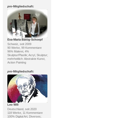
pro
-Mitgliedschaft:
Eva-Maria Bättig-Schoepf
Schweiz, seit 2009
90 Werke, 99 Kommentare
96% Malerei, 4%
Skulptur/Plastik; Acryl, Skulptur;
mehrheitlich: Abstrakte Kunst,
Action Painting
pro
-Mitgliedschaft:
Leo Will
Deutschland, seit 2020
118 Werke, 11 Kommentare
100% Digital Art; Diverses;