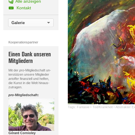
Alle anzeigen
Kontakt
Galerie
Kooperationspartner
Einen Dank unseren
Mitgliedern
Mit der
pro
-Mitgliedschaft un-
terstützen unsere Mitglieder
artoffer
finanziell und helfen,
die Kunst in die Welt hinaus-
zutragen.
pro
-Mitgliedschaft:
Tags:
Fantasie
·
Tod/Krankheit
·
Abstrakter E
Gérard Cornioley