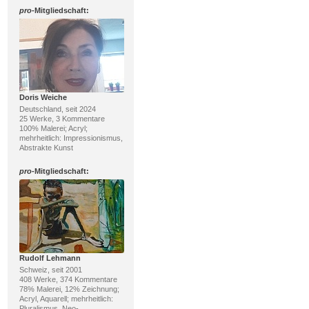
pro
-Mitgliedschaft:
Doris Weiche
Deutschland, seit 2024
25 Werke, 3 Kommentare
100% Malerei; Acryl;
mehrheitlich: Impressionismus,
Abstrakte Kunst
pro
-Mitgliedschaft:
Rudolf Lehmann
Schweiz, seit 2001
408 Werke, 374 Kommentare
78% Malerei, 12% Zeichnung;
Acryl, Aquarell; mehrheitlich:
Pluralismus, Neo-