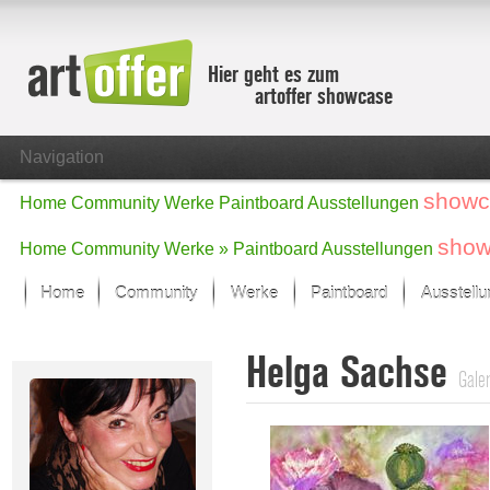
Hier geht es zum
artoffer showcase
Navigation
showc
Home
Community
Werke
Paintboard
Ausstellungen
show
Home
Community
Werke »
Paintboard
Ausstellungen
Home
Community
Werke
Paintboard
Ausstell
Showcase
Helga Sachse
Der letzte Monat im Fokus
Galer
Alle Fokus-Werke
Standard-Ansicht
Fokus-Werke
Neue Werke – Auswahl
Alle neuen Werke