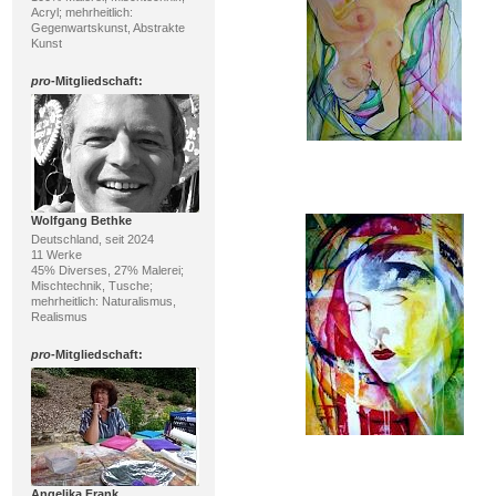
Acryl; mehrheitlich:
Gegenwartskunst, Abstrakte
Kunst
pro
-Mitgliedschaft:
Wolfgang Bethke
Deutschland, seit 2024
11 Werke
45% Diverses, 27% Malerei;
Mischtechnik, Tusche;
mehrheitlich: Naturalismus,
Realismus
pro
-Mitgliedschaft:
Angelika Frank