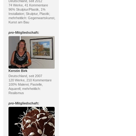
Deutschland, seit 2012
74 Werke, 41 Kommentare
96% Skulptur/Plastik, 1%
Installation; Skulptur, Plastik;
mehrheitlich: Gegenwartskunst,
Kunst am Bau
pro
-Mitgliedschaft:
Kerstin Birk
Deutschland, seit 2007
120 Werke, 210 Kommentare
100% Malerei; Pastelle,
Aquarell; mehrheitlich:
Realismus
pro
-Mitgliedschaft: