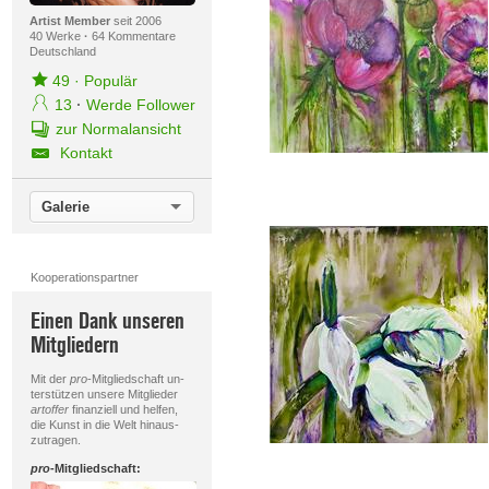
Artist Member
seit 2006
40 Werke
·
64 Kommentare
Deutschland
49
·
Populär
13
·
Werde Follower
zur Normalansicht
Kontakt
Galerie
Kooperationspartner
Einen Dank unseren
Mitgliedern
Mit der
pro
-Mitgliedschaft un-
terstützen unsere Mitglieder
artoffer
finanziell und helfen,
die Kunst in die Welt hinaus-
zutragen.
pro
-Mitgliedschaft: