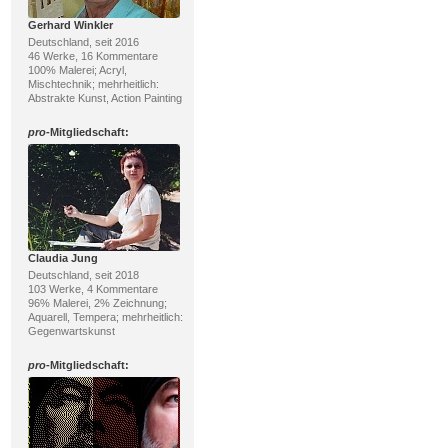
Gerhard Winkler
Deutschland, seit 2016
46 Werke, 16 Kommentare
100% Malerei; Acryl,
Mischtechnik; mehrheitlich:
Abstrakte Kunst, Action Painting
pro
-Mitgliedschaft:
Claudia Jung
Deutschland, seit 2018
103 Werke, 4 Kommentare
96% Malerei, 2% Zeichnung;
Aquarell, Tempera; mehrheitlich:
Gegenwartskunst
pro
-Mitgliedschaft: