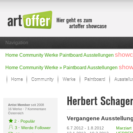
Hier geht es zum
artoffer showcase
Navigation
showc
Home
Community
Werke
Paintboard
Ausstellungen
show
Home
Community
Werke »
Paintboard
Ausstellungen
Home
Community
Werke
Paintboard
Ausstell
Showcase
Herbert Schage
Der letzte Monat im Fokus
Alle Fokus-Werke
Artist Member
seit 2008
16 Werke
·
7 Kommentare
Österreich
Standard-Ansicht
Vergangene Ausstellun
Fokus-Werke
2
·
Populär
Neue Werke – Auswahl
3
·
Werde Follower
6.7.2012 - 1.8.2012
Marziart 
Alle neuen Werke