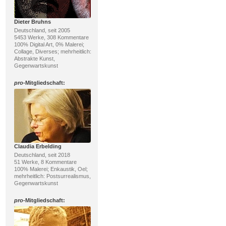
Dieter Bruhns
Deutschland, seit 2005
5453 Werke, 308 Kommentare
100% Digital Art, 0% Malerei;
Collage, Diverses; mehrheitlich:
Abstrakte Kunst,
Gegenwartskunst
pro
-Mitgliedschaft:
Claudia Erbelding
Deutschland, seit 2018
51 Werke, 8 Kommentare
100% Malerei; Enkaustik, Oel;
mehrheitlich: Postsurrealismus,
Gegenwartskunst
pro
-Mitgliedschaft: