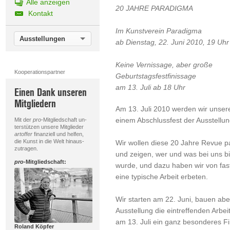
Alle anzeigen
20 JAHRE PARADIGMA
Kontakt
Im Kunstverein Paradigma
Ausstellungen
ab Dienstag, 22. Juni 2010, 19 Uhr
Keine Vernissage, aber große
Kooperationspartner
Geburtstagsfestfinissage
am 13. Juli ab 18 Uhr
Einen Dank unseren
Mitgliedern
Am 13. Juli 2010 werden wir unser
einem Abschlussfest der Ausstellun
Mit der
pro
-Mitgliedschaft un-
terstützen unsere Mitglieder
artoffer
finanziell und helfen,
die Kunst in die Welt hinaus-
Wir wollen diese 20 Jahre Revue p
zutragen.
und zeigen, wer und was bei uns bi
pro
-Mitgliedschaft:
wurde, und dazu haben wir von fast
eine typische Arbeit erbeten.
Wir starten am 22. Juni, bauen ab
Ausstellung die eintreffenden Arbei
am 13. Juli ein ganz besonderes Fin
Roland Köpfer