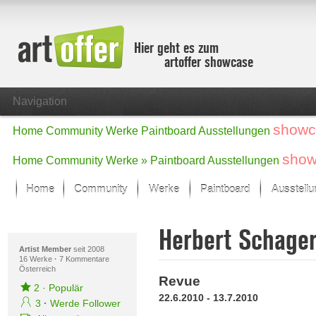
Hier geht es zum
artoffer showcase
Navigation
showc
Home
Community
Werke
Paintboard
Ausstellungen
show
Home
Community
Werke »
Paintboard
Ausstellungen
Home
Community
Werke
Paintboard
Ausstell
Showcase
Herbert Schage
Der letzte Monat im Fokus
Alle Fokus-Werke
Artist Member
seit 2008
16 Werke
·
7 Kommentare
Österreich
Standard-Ansicht
Revue
Fokus-Werke
2
·
Populär
22.6.2010 - 13.7.2010
Neue Werke – Auswahl
3
·
Werde Follower
Alle neuen Werke