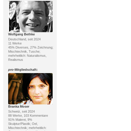
Wolfgang Bethke
Deutschland, seit 2024
11 Werke
45% Diverses, 27% Zeichnung;
Mischtechnik, Tusche;
mehrheitlich: Naturalismus,
Realismus
pro
-Mitgliedschaft:
Branka Moser
Schweiz, seit 2024
88 Werke, 103 Kommentare
91% Malerei, 9%
Skulptur/Plastik; Oel,
Mischtechnik; mehrheitlich: