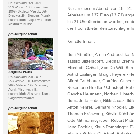
Deutschland, seit 2021
213 Werke, 19 Kommentare
Nur an diesem Abend, von 18 - 21 
100% Skulptur/Plastik, 0%
Arbeiten um 137 Euro (13.7.!) ang
Druckgrafik; Skulptur, Plastik;
mehrheitlich: Gegenwartskunst,
bis 21 Uhr überboten werden, so 
Abstrakte Kunst
der Höchstbieter den Zuschlag erhä
pro
-Mitgliedschaft:
KünstlerInnen:
Beni Altmüller, Armin Andraschko, N
Tassilo Blittersdorff, Dietmar Breh
Elisabeth Czihak, Zos De Witt, Be
Angelika Frank
Astrid Esslinger, Margit Feyerer-Fle
Deutschland, seit 2014
Alfred Grubbauer, Gottfried Gusenb
253 Werke, 110 Kommentare
98% Malerei, 1% Diverses;
Rosemarie Heidler / Christoph Raff
Acryl, Mischtechnik;
Gesche Heumann, Norbert Hinterbe
mehrheitlich: Abstrakte Kunst,
Gegenwartskunst
Bernadette Huber, Rikki Jausz, Ildik
Anton Kehrer, Gerhard Knogler, Elfe
pro
-Mitgliedschaft:
Thomas Kröswang, Sibylle Küblböc
Otto Mittmannsgruber, Robert Mitt
Ilona Pachler, Klaus Pamminger, Ev
Monika Pichler, Christoph Raffetse