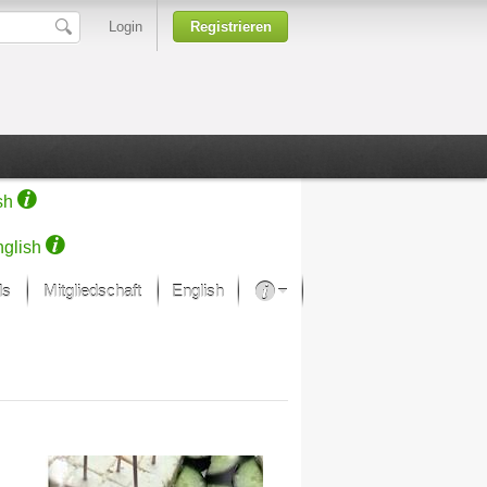
Login
Registrieren
sh
glish
ds
Mitgliedschaft
English
Über unsere Leidenschaft
rprojekt von Samsung
Kunsthäuser