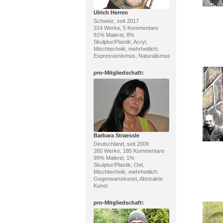
Ulrich Herren
Schweiz, seit 2017
314 Werke, 5 Kommentare
91% Malerei, 8%
Skulptur/Plastik; Acryl,
Mischtechnik; mehrheitlich:
Expressionismus, Naturalismus
pro
-Mitgliedschaft:
Barbara Straessle
Deutschland, seit 2009
260 Werke, 185 Kommentare
99% Malerei, 1%
Skulptur/Plastik; Oel,
Mischtechnik; mehrheitlich:
Gegenwartskunst, Abstrakte
Kunst
pro
-Mitgliedschaft: