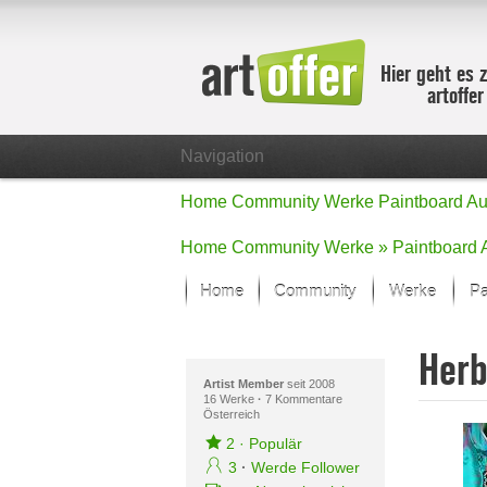
Hier geht es 
artoffe
Navigation
Home
Community
Werke
Paintboard
Au
Home
Community
Werke »
Paintboard
Home
Community
Werke
Pa
Showcase
Herb
Der letzte M
Alle Fokus-
Artist Member
seit 2008
16 Werke
·
7 Kommentare
Österreich
Standard-An
Fokus-Werk
2
·
Populär
Neue Werke 
3
·
Werde Follower
Alle neuen W