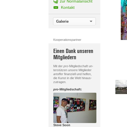
zur Normalansicht
Kontakt
Galerie
Kooperationspartner
Einen Dank unseren
Mitgliedern
Mit der
pro
-Mitgliedschaft un-
terstützen unsere Mitglieder
artoffer
finanziell und helfen,
die Kunst in die Welt hinaus-
zutragen.
pro
-Mitgliedschaft:
Steve Soon