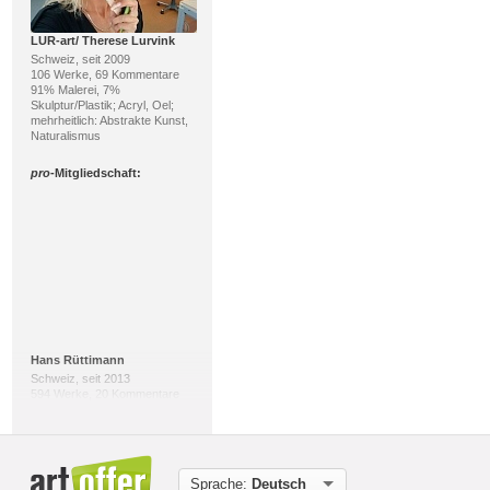
LUR-art/ Therese Lurvink
Schweiz, seit 2009
106 Werke, 69 Kommentare
91% Malerei, 7%
Skulptur/Plastik; Acryl, Oel;
mehrheitlich: Abstrakte Kunst,
Naturalismus
pro
-Mitgliedschaft:
Hans Rüttimann
Schweiz, seit 2013
594 Werke, 20 Kommentare
57% Zeichnung, 27% Malerei;
Farbstift, Mischtechnik;
mehrheitlich: Realismus,
Surrealismus
Sprache:
Deutsch