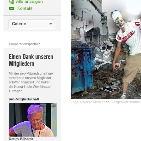
Alle anzeigen
Kontakt
Galerie
Kooperationspartner
Einen Dank unseren
Mitgliedern
Mit der
pro
-Mitgliedschaft un-
terstützen unsere Mitglieder
artoffer
finanziell und helfen,
die Kunst in die Welt hinaus-
zutragen.
pro
-Mitgliedschaft:
Tags:
Diverse Menschen
·
Gegenwartskunst
Detlev Eilhardt