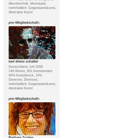
Mischtechnik, Monotypie;
mehrheitlich: Gegenwartskunst,
Abstrakte Kunst
pro
-Mitgliedschaft:
karl dieter schaller
Deutschland, seit 2006
240 Werke, 901 Kommentare
84% Kunstdruck, 14%
Diverses; Diverses;
mehrheitlich: Gegenwartskunst,
Abstrakte Kunst
pro
-Mitgliedschaft:
Barbara Zucker