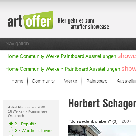
Hier geht es zum
artoffer showcase
Navigation
showc
Home
Community
Werke
Paintboard
Ausstellungen
show
Home
Community
Werke »
Paintboard
Ausstellungen
Home
Community
Werke
Paintboard
Ausstell
Showcase
Herbert Schage
Der letzte Monat im Fokus
Alle Fokus-Werke
Artist Member
seit 2008
16 Werke
·
7 Kommentare
Österreich
Standard-Ansicht
"Schwedenbomben" (9)
·
2007
Fokus-Werke
2
·
Populär
Neue Werke – Auswahl
3
·
Werde Follower
Alle neuen Werke