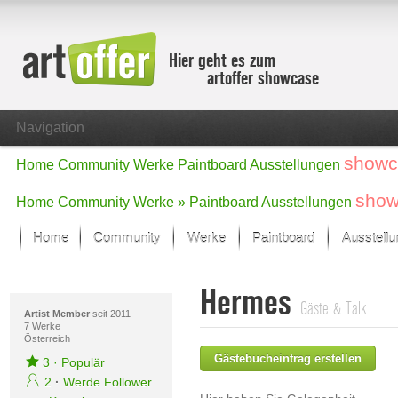
Hier geht es zum
artoffer showcase
Navigation
showc
Home
Community
Werke
Paintboard
Ausstellungen
show
Home
Community
Werke »
Paintboard
Ausstellungen
Home
Community
Werke
Paintboard
Ausstell
Showcase
Hermes
Der letzte Monat im Fokus
Gäste & Talk
Alle Fokus-Werke
Artist Member
seit 2011
7 Werke
Österreich
Standard-Ansicht
Gästebucheintrag erstellen
Fokus-Werke
3
·
Populär
Neue Werke – Auswahl
2
·
Werde Follower
Alle neuen Werke