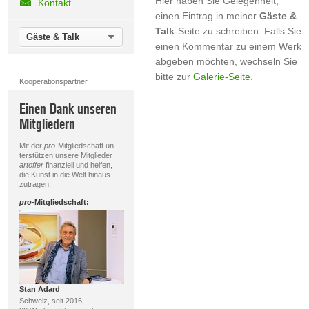
Hier haben Sie Gelegenheit,
Kontakt
einen Eintrag in meiner
Gäste &
Talk
-Seite zu schreiben. Falls Sie
Gäste & Talk
einen Kommentar zu einem Werk
abgeben möchten, wechseln Sie
bitte zur
Galerie-Seite
.
Kooperationspartner
Einen Dank unseren
Mitgliedern
Mit der
pro
-Mitgliedschaft un-
terstützen unsere Mitglieder
artoffer
finanziell und helfen,
die Kunst in die Welt hinaus-
zutragen.
pro
-Mitgliedschaft:
Stan Adard
Schweiz, seit 2016