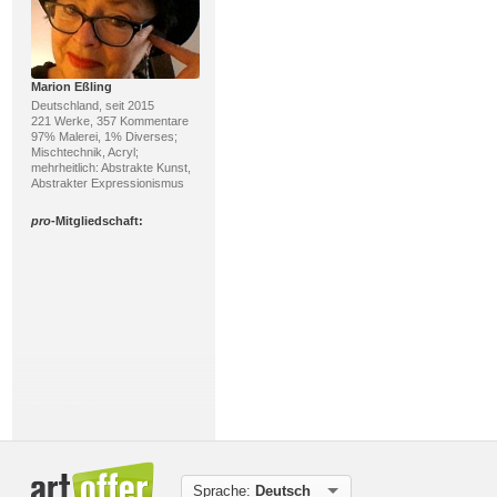
Marion Eßling
Deutschland, seit 2015
221 Werke, 357 Kommentare
97% Malerei, 1% Diverses;
Mischtechnik, Acryl;
mehrheitlich: Abstrakte Kunst,
Abstrakter Expressionismus
pro
-Mitgliedschaft:
Hans Rüttimann
Schweiz, seit 2013
594 Werke, 20 Kommentare
57% Zeichnung, 27% Malerei;
Farbstift, Mischtechnik;
Sprache:
Deutsch
mehrheitlich: Realismus,