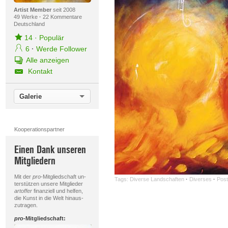
Artist Member
seit 2008
49 Werke
·
22 Kommentare
Deutschland
14
·
Populär
6
·
Werde Follower
Alle anzeigen
Kontakt
Galerie
Kooperationspartner
Einen Dank unseren
Mitgliedern
Mit der
pro
-Mitgliedschaft un-
Tags:
Diverse Landschaften
·
Diverses
·
Post
terstützen unsere Mitglieder
artoffer
finanziell und helfen,
die Kunst in die Welt hinaus-
zutragen.
pro
-Mitgliedschaft: