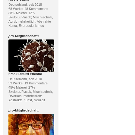
Deutschland, seit 2018
68 Werke, 48 Kommentare
88% Malerei, 12%
Skulptur/Plastik; Mischtechnik,
Acryl; mehrheitlich: Abstrakte
Kunst, Expressionismus
pro
-Mitgliedschaft:
Frank Dimitri Etienne
Deutschland, seit 2010
33 Werke, 19 Kommentare
45% Malerei, 27%
Skulptur/Plastik; Mischtechnik,
Diverses; mehrheitlich:
Abstrakte Kunst, Neuzeit
pro
-Mitgliedschaft: