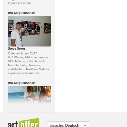
Impressionismus
pro
-Mitgliedschaft:
Steve Soon
Österreich, seit 2017
637 Werke, 144 Kommentare
61% Malerei, 21% Digital Art;
Mischtechnik, Diverses;
mehrheitlich: Radikale Malerei,
expressiver Realismus
pro
-Mitgliedschaft:
Brigitte Raz-Goldau
Schweiz, seit 2009
Sprache:
Deutsch