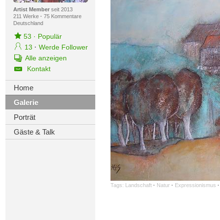
Artist Member
seit 2013
211 Werke
·
75 Kommentare
Deutschland
53
·
Populär
13
·
Werde Follower
Alle anzeigen
Kontakt
Home
Galerie
Porträt
Gäste & Talk
Tags:
Landschaft
·
Natur
·
Expressionismus
·