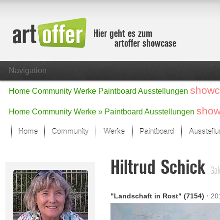
Hier geht es zum
artoffer showcase
Navigation
showc
Home
Community
Werke
Paintboard
Ausstellungen
show
Home
Community
Werke »
Paintboard
Ausstellungen
Home
Community
Werke
Paintboard
Ausstell
Showcase
Hiltrud Schick
Der letzte Monat im Fokus
Gal
Alle Fokus-Werke
Standard-Ansicht
"Landschaft in Rost" (7154)
·
20
Fokus-Werke
Neue Werke – Auswahl
Alle neuen Werke