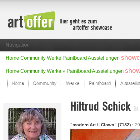
Hier geht es zum
artoffer showcase
Navigation
showc
Home
Community
Werke
Paintboard
Ausstellungen
show
Home
Community
Werke »
Paintboard
Ausstellungen
Home
Community
Werke
Paintboard
Ausstell
Showcase
Hiltrud Schick
Der letzte Monat im Fokus
Gal
Alle Fokus-Werke
Standard-Ansicht
"modern Art II Clown" (7132)
·
20
Fokus-Werke
Neue Werke – Auswahl
Alle neuen Werke