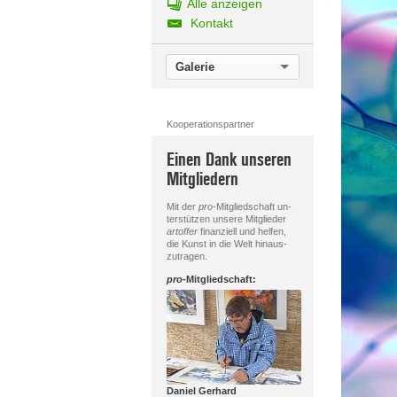
Alle anzeigen
Kontakt
Galerie
Kooperationspartner
Einen Dank unseren
Mitgliedern
Mit der
pro
-Mitgliedschaft un-
terstützen unsere Mitglieder
artoffer
finanziell und helfen,
die Kunst in die Welt hinaus-
zutragen.
pro
-Mitgliedschaft:
Daniel Gerhard