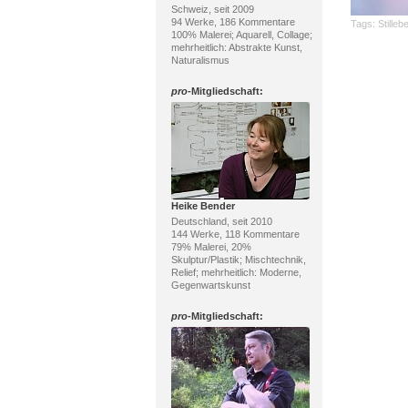
Schweiz, seit 2009
94 Werke, 186 Kommentare
Tags:
Stilleb
100% Malerei; Aquarell, Collage;
mehrheitlich: Abstrakte Kunst,
Naturalismus
pro
-Mitgliedschaft:
Heike Bender
Deutschland, seit 2010
144 Werke, 118 Kommentare
79% Malerei, 20%
Skulptur/Plastik; Mischtechnik,
Relief; mehrheitlich: Moderne,
Gegenwartskunst
pro
-Mitgliedschaft: