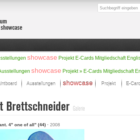
zum
r showcase
showcase
sstellungen
Projekt
E-Cards
Mitgliedschaft
Engli
showcase
Ausstellungen
Projekt »
E-Cards
Mitgliedschaft
En
showcase
intboard
Ausstellungen
Projekt
E-Car
Kunst Raum
Kategorien
t Brettschneider
onat im Fokus
Ein Künstlerförde
Malerei
Galerie
Werke
Skulptur/Plastik
Zeichnung
sicht
Digital Art
ant. 4" one of all" (44)
·
2008
e
Grafik
– Auswahl
Fotografie
erke