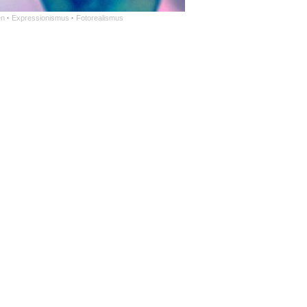
en
·
Expressionismus
·
Fotorealismus