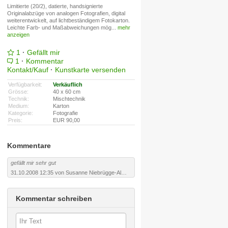
Limitierte (20/2), datierte, handsignierte
Originalabzüge von analogen Fotografien, digital
weiterentwickelt, auf lichtbeständigem Fotokarton.
Leichte Farb- und Maßabweichungen mög
...
mehr
anzeigen
1
·
Gefällt mir
1
·
Kommentar
Kontakt/Kauf
·
Kunstkarte versenden
Verfügbarkeit:
Verkäuflich
Grösse:
40 x 60 cm
Technik:
Mischtechnik
Medium:
Karton
Kategorie:
Fotografie
Preis:
EUR 90,00
Kommentare
gefällt mir sehr gut
31.10.2008 12:35 von Susanne Niebrügge-Alm ·
URL
Kommentar schreiben