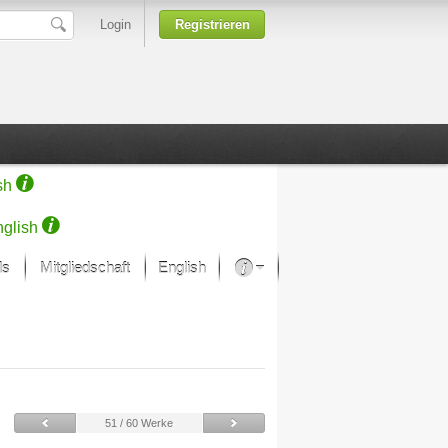
Login
Registrieren
sh
glish
ds
Mitgliedschaft
English
Über unsere Leidenschaft
rprojekt von Samsung
Kunsthäuser
51 / 60 Werke