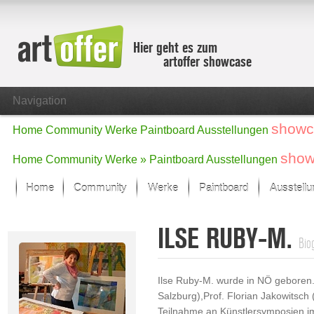
Hier geht es zum
artoffer showcase
Navigation
showc
Home
Community
Werke
Paintboard
Ausstellungen
show
Home
Community
Werke »
Paintboard
Ausstellungen
Home
Community
Werke
Paintboard
Ausstell
Showcase
ILSE RUBY-M.
Der letzte Monat im Fokus
Biog
Alle Fokus-Werke
Standard-Ansicht
Ilse Ruby-M. wurde in NÖ geboren
Fokus-Werke
Salzburg),Prof. Florian Jakowitsch
Neue Werke – Auswahl
Teilnahme an Künstlersymposien im
Alle neuen Werke