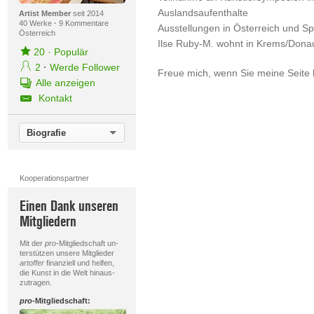
Auslandsaufenthalte
Artist Member
seit 2014
40 Werke
·
9 Kommentare
Ausstellungen in Österreich und S
Österreich
Ilse Ruby-M. wohnt in Krems/Dona
20
·
Populär
2
·
Werde Follower
Freue mich, wenn Sie meine Seite
Alle anzeigen
Kontakt
Biografie
Kooperationspartner
Einen Dank unseren
Mitgliedern
Mit der
pro
-Mitgliedschaft un-
terstützen unsere Mitglieder
artoffer
finanziell und helfen,
die Kunst in die Welt hinaus-
zutragen.
pro
-Mitgliedschaft: