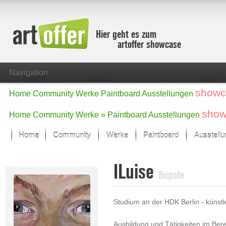
Hier geht es zum
artoffer showcase
Navigation
showc
Home
Community
Werke
Paintboard
Ausstellungen
show
Home
Community
Werke »
Paintboard
Ausstellungen
Home
Community
Werke
Paintboard
Ausstell
Showcase
ILuise
Der letzte Monat im Fokus
Biografie
Alle Fokus-Werke
Standard-Ansicht
Studium an der HDK Berlin - künst
Fokus-Werke
Neue Werke – Auswahl
Ausbildung und Tätigkeiten im Bere
Alle neuen Werke