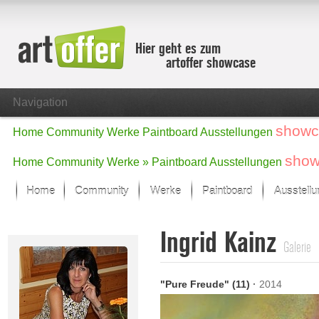
Hier geht es zum
artoffer showcase
Navigation
showc
Home
Community
Werke
Paintboard
Ausstellungen
show
Home
Community
Werke »
Paintboard
Ausstellungen
Home
Community
Werke
Paintboard
Ausstell
Showcase
Ingrid Kainz
Der letzte Monat im Fokus
Galerie
Alle Fokus-Werke
Standard-Ansicht
"Pure Freude" (11)
·
2014
Fokus-Werke
Neue Werke – Auswahl
Alle neuen Werke