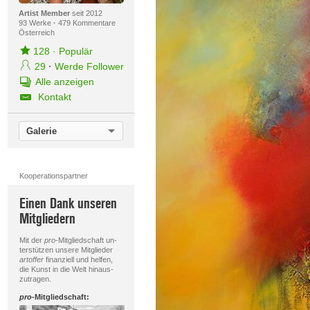
Artist Member
seit 2012
93 Werke
·
479 Kommentare
Österreich
128
·
Populär
29
·
Werde Follower
Alle anzeigen
Kontakt
Galerie
Kooperationspartner
Einen Dank unseren
Mitgliedern
Mit der
pro
-Mitgliedschaft un-
terstützen unsere Mitglieder
artoffer
finanziell und helfen,
die Kunst in die Welt hinaus-
zutragen.
pro
-Mitgliedschaft: