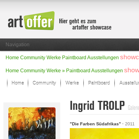
Hier geht es zum
artoffer showcase
Navigation
showc
Home
Community
Werke
Paintboard
Ausstellungen
show
Home
Community
Werke »
Paintboard
Ausstellungen
Home
Community
Werke
Paintboard
Ausstell
Showcase
Ingrid TROLP
Der letzte Monat im Fokus
Galeri
Alle Fokus-Werke
Standard-Ansicht
"Die Farben Südafrikas"
·
2011
Fokus-Werke
Neue Werke – Auswahl
Alle neuen Werke