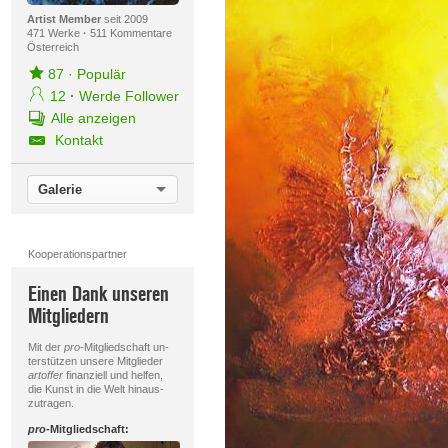
Artist Member
seit 2009
471 Werke
·
511 Kommentare
Österreich
87
·
Populär
12
·
Werde Follower
Alle anzeigen
Kontakt
Galerie
Kooperationspartner
Einen Dank unseren
Mitgliedern
Mit der
pro
-Mitgliedschaft un-
terstützen unsere Mitglieder
artoffer
finanziell und helfen,
die Kunst in die Welt hinaus-
zutragen.
pro
-Mitgliedschaft: