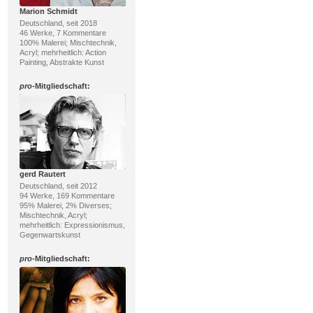
Marion Schmidt
Deutschland, seit 2018
46 Werke, 7 Kommentare
100% Malerei; Mischtechnik,
Acryl; mehrheitlich: Action
Painting, Abstrakte Kunst
pro
-Mitgliedschaft:
gerd Rautert
Deutschland, seit 2012
94 Werke, 169 Kommentare
95% Malerei, 2% Diverses;
Mischtechnik, Acryl;
mehrheitlich: Expressionismus,
Gegenwartskunst
pro
-Mitgliedschaft: