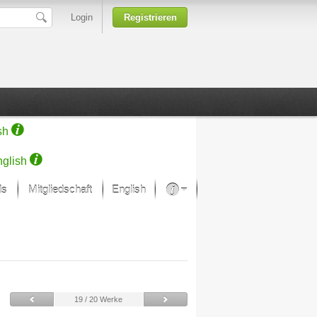
Login
Registrieren
sh
glish
ds
Mitgliedschaft
English
Über unsere Leidenschaft
rprojekt von Samsung
Kunsthäuser
19 / 20 Werke