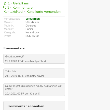
1
·
Gefällt mir
3
·
Kommentare
Kontakt/Kauf
·
Kunstkarte versenden
Verfügbarkeit:
Verkäuflich
Grösse:
58 x 42 cm
Technik:
Diverses
Medium:
Papier
Kategorie:
Kunstdruck
Preis:
EUR 85,00
Kommentare
Good morning!!
22.1.2020 17:43 von Marilyn Ebert
Take this....
21.3.2019 16:49 von patty baylor
I'd like to get this tattooed on my arm unless you
object.
20.4.2011 00:57 von Krissy K
Kommentar schreiben