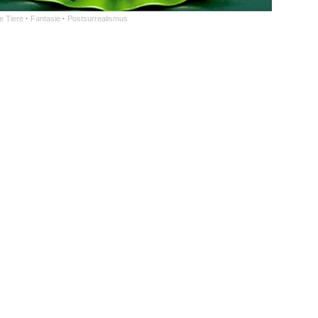
e Tiere
·
Fantasie
·
Postsurrealismus