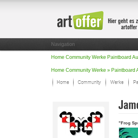
Hier geht es 
artoffe
Navigation
Home
Community
Werke
Paintboard
Au
Home
Community
Werke »
Paintboard
Home
Community
Werke
Pa
Showcase
Jam
Der letzte M
Alle Fokus-
Standard-An
"Frog Sp
Fokus-Werk
Neue Werke 
Alle neuen W