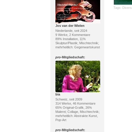
Tags:
Divers
Jos van der Wielen
Niederlande, seit 2024
9 Werke, 2 Kommentare
89% Installation, 11%
Skulptur/Plastik; Mischtechnik;
mehrheitlich: Gegenwartskunst
pro
-Mitgliedschaft:
bia
Schweiz, seit 2009
314 Werke, 46 Kommentare
65% Original-Grafik, 26%
Malerei; Collage, Mischtechnik;
mehrheitlich: Abstrakte Kunst,
Pop-Art
pro
-Mitgliedschaft: