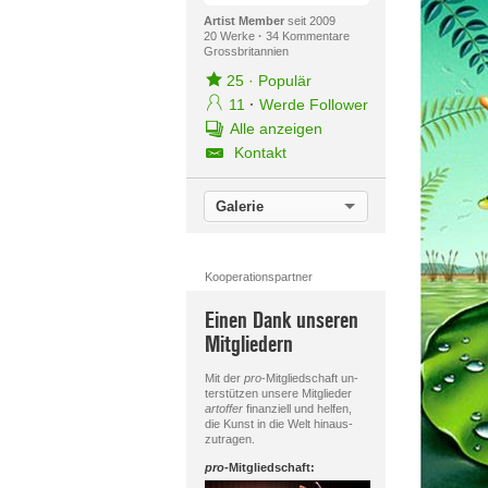
Artist Member
seit 2009
20 Werke
·
34 Kommentare
Grossbritannien
25
·
Populär
11
·
Werde Follower
Alle anzeigen
Kontakt
Galerie
Kooperationspartner
Einen Dank unseren
Mitgliedern
Mit der
pro
-Mitgliedschaft un-
terstützen unsere Mitglieder
artoffer
finanziell und helfen,
die Kunst in die Welt hinaus-
zutragen.
pro
-Mitgliedschaft: