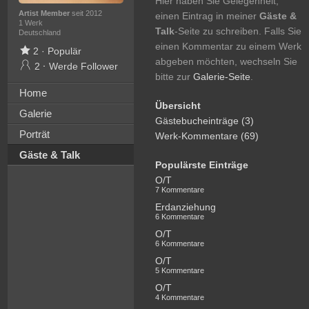
Hier haben Sie Gelegenheit,
Artist Member
seit 2012
einen Eintrag in meiner
Gäste &
1 Werk
Talk
-Seite zu schreiben. Falls Sie
Deutschland
einen Kommentar zu einem Werk
2
·
Populär
abgeben möchten, wechseln Sie
2
·
Werde Follower
bitte zur
Galerie-Seite
.
Home
Übersicht
Galerie
Gästebucheinträge (3)
Porträt
Werk-Kommentare (69)
Gäste & Talk
Populärste Einträge
O/T
7 Kommentare
Erdanziehung
6 Kommentare
O/T
6 Kommentare
O/T
5 Kommentare
O/T
4 Kommentare