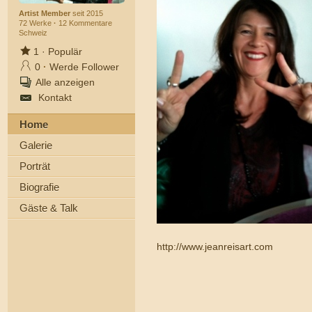
Artist Member
seit 2015
72 Werke
·
12 Kommentare
Schweiz
1
·
Populär
0
·
Werde Follower
Alle anzeigen
Kontakt
Home
Galerie
Porträt
Biografie
Gäste & Talk
http://www.jeanreisart.com