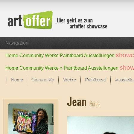
Hier geht es zum
artoffer showcase
Navigation
showc
Home
Community
Werke
Paintboard
Ausstellungen
show
Home
Community
Werke »
Paintboard
Ausstellungen
Home
Community
Werke
Paintboard
Ausstell
Showcase
Jean
Der letzte Monat im Fokus
Home
Alle Fokus-Werke
Standard-Ansicht
Fokus-Werke
Neue Werke – Auswahl
Alle neuen Werke