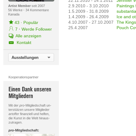
22.11.2010 - 14.1.2011
Jennifer 
2.9.2010 - 3.10.2010
Paintings
Artist Member
seit 2007
56 Werke
·
34 Kommentare
1.5.2009 - 31.8.2009
substanti
Kanada
1.4.2009 - 26.4.2009
Ice and o
4.10.2007 - 27.10.2007
The Kings
43
·
Populär
25.4.2007
Pouch Cov
7
·
Werde Follower
Alle anzeigen
Kontakt
Ausstellungen
Kooperationspartner
Einen Dank unseren
Mitgliedern
Mit der
pro
-Mitgliedschaft un-
terstützen unsere Mitglieder
artoffer
finanziell und helfen,
die Kunst in die Welt hinaus-
zutragen.
pro
-Mitgliedschaft: