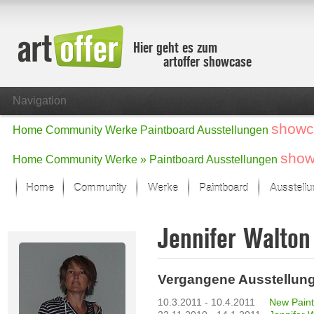
Hier geht es zum
artoffer showcase
Navigation
showc
Home
Community
Werke
Paintboard
Ausstellungen
show
Home
Community
Werke »
Paintboard
Ausstellungen
Home
Community
Werke
Paintboard
Ausstell
Showcase
Jennifer Walto
Der letzte Monat im Fokus
Alle Fokus-Werke
Standard-Ansicht
Vergangene Ausstellun
Fokus-Werke
Neue Werke – Auswahl
10.3.2011 - 10.4.2011
New Paint
Alle neuen Werke