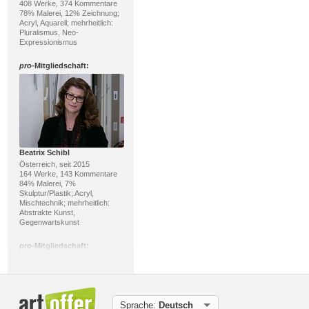
408 Werke, 374 Kommentare
78% Malerei, 12% Zeichnung;
Acryl, Aquarell; mehrheitlich:
Pluralismus, Neo-
Expressionismus
pro
-Mitgliedschaft:
Beatrix Schibl
Österreich, seit 2015
164 Werke, 143 Kommentare
84% Malerei, 7%
Skulptur/Plastik; Acryl,
Mischtechnik; mehrheitlich:
Abstrakte Kunst,
Gegenwartskunst
pro
-Mitgliedschaft:
Sprache:
Deutsch