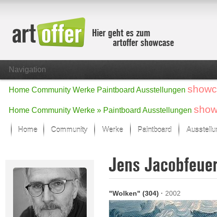
Hier geht es zum
artoffer showcase
Navigation
showc
Home
Community
Werke
Paintboard
Ausstellungen
show
Home
Community
Werke »
Paintboard
Ausstellungen
Home
Community
Werke
Paintboard
Ausstell
Showcase
Jens Jacobfeue
Der letzte Monat im Fokus
Alle Fokus-Werke
Standard-Ansicht
"Wolken" (304)
·
2002
Fokus-Werke
Neue Werke – Auswahl
Alle neuen Werke