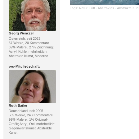
Tags:
Natur: Luft
·
Abstraktes
·
Abstrakte Kun
Georg Wenczel
Österreich, seit 2023
67 Werke, 20 Kommentare
69% Malerei, 27% Zeichnung;
Acryl, Kohle; mehrheitlich:
Abstrakte Kunst, Moderne
pro
-Mitgliedschaft:
Ruth Batke
Deutschland, seit 2005
589 Werke, 243 Kommentare
99% Malerei, 1% Original-
Grafik; Acryl, Oel; mehrheitlich:
Gegenwartskunst, Abstrakte
Kunst