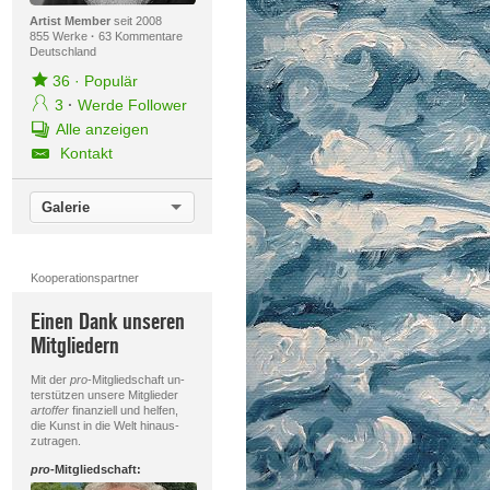
Artist Member
seit 2008
855 Werke
·
63 Kommentare
Deutschland
36
·
Populär
3
·
Werde Follower
Alle anzeigen
Kontakt
Galerie
Kooperationspartner
Einen Dank unseren
Mitgliedern
Mit der
pro
-Mitgliedschaft un-
terstützen unsere Mitglieder
artoffer
finanziell und helfen,
die Kunst in die Welt hinaus-
zutragen.
pro
-Mitgliedschaft: