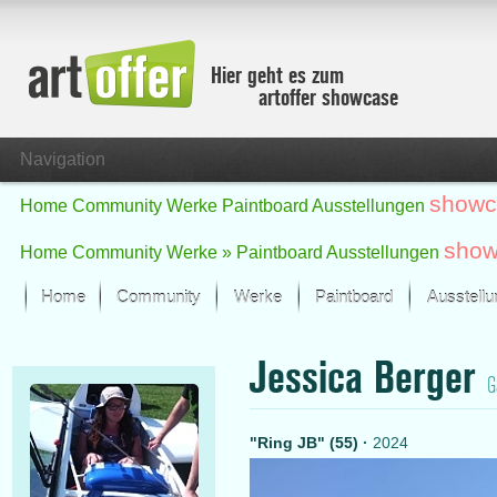
Hier geht es zum
artoffer showcase
Navigation
showc
Home
Community
Werke
Paintboard
Ausstellungen
show
Home
Community
Werke »
Paintboard
Ausstellungen
Home
Community
Werke
Paintboard
Ausstell
Showcase
Jessica Berger
Der letzte Monat im Fokus
G
Alle Fokus-Werke
Standard-Ansicht
"Ring JB" (55)
·
2024
Fokus-Werke
Neue Werke – Auswahl
Alle neuen Werke